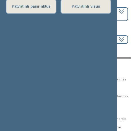
Pasirinkite kadenciją:
Patvirtinti pasirinktus
Patvirtinti visus
2024–2028 metų kadencija
Pasirinkite sesiją:
KONTAKTAI:
TIESIOGINĖ PRIEIGA:
PASLAUGOS:
Gedimino pr. 53,
Teisės aktų registras
Asmenų aptarnavimas
01109 Vilnius, Lietuva
Teisės aktų, projektų ir
E. paslaugos
(0 5) 239 6060
susijusių dokumentų
Žurnalistų akreditavimo
El. p.
priim@lrs.lt
paieška
anketa
Duomenys kaupiami ir
Naujausi įregistruoti teisės
Atviri duomenys
saugomi Juridinių
aktų projektai
asmenų registre, kodas
Naujienų prenumerata
Naujausi įsigalioję
188605295
įstatymai
Dažnai užduodami