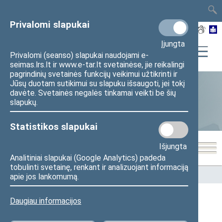
TAIS
TAR
LT
I
EN
Privalomi slapukai
Įjungta
Privalomi (seanso) slapukai naudojami e-
seimas.lrs.lt ir www.e-tar.lt svetainėse, jie reikalingi
pagrindinių svetainės funkcijų veikimui užtikrinti ir
Jūsų duotam sutikimui su slapuku išsaugoti, jei tokį
davėte. Svetainės negalės tinkamai veikti be šių
Statistika
slapukų.
Statistikos slapukai
Išjungta
Analitiniai slapukai (Google Analytics) padeda
tobulinti svetainę, renkant ir analizuojant informaciją
Pradžia
>
Statistika
>
Seimo narių balsavimų rezultatai
apie jos lankomumą.
Daugiau informacijos
Seimo narių balsavimų rezultatai