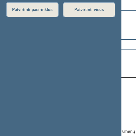
Pasirinkite kadenciją:
Patvirtinti pasirinktus
Patvirtinti visus
2024–2028 metų kadencija
Pasirinkite sesiją:
KONTAKTAI:
Gedimino pr. 53, 01109 Vilnius,
Lietuva
(0 5) 239 6060
El. p.
priim@lrs.lt
Duomenys kaupiami ir saugomi Juridinių asmenų 