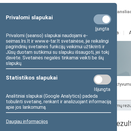
Numatomos transliac
Privalomi slapukai
Įjungta
Sudėtis
I
Veikla
I
Privalomi (seanso) slapukai naudojami e-
seimas.lrs.lt ir www.e-tar.lt svetainėse, jie reikalingi
pagrindinių svetainės funkcijų veikimui užtikrinti ir
Jūsų duotam sutikimui su slapuku išsaugoti, jei tokį
Statistika
davėte. Svetainės negalės tinkamai veikti be šių
slapukų.
Statistikos slapukai
Seimo darbo statistika
Seimo narių aktyvum
Išjungta
Seimo narių balsavimų rezultatai
Analitiniai slapukai (Google Analytics) padeda
tobulinti svetainę, renkant ir analizuojant informaciją
Pradžia
>
Statistika
>
Seimo narių balsavimų rezu
apie jos lankomumą.
Daugiau informacijos
Seimo narių balsavimų rezult