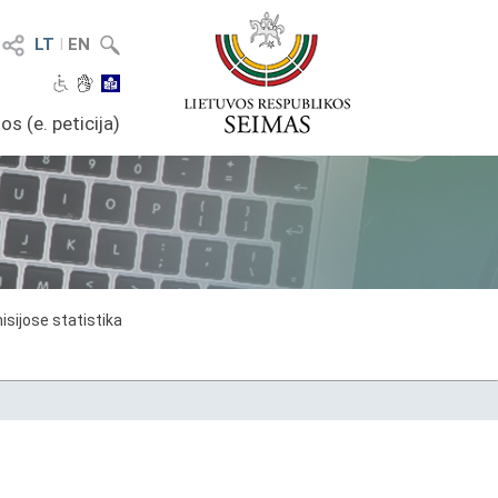
LT
I
EN
os (e. peticija)
sijose statistika