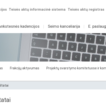
ijos
Teisės aktų informacinė sistema
Teisės aktų registras
Ankstesnės kadencijos
I
Seimo kanceliarija
I
E. paslaug
as
Frakcijų aktyvumas
Projektų svarstymo komitetuose ir komi
ltatai
atai