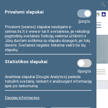
TAIS
TAR
LT
I
EN
Privalomi slapukai
Įjungta
Privalomi (seanso) slapukai naudojami e-
seimas.lrs.lt ir www.e-tar.lt svetainėse, jie reikalingi
pagrindinių svetainės funkcijų veikimui užtikrinti ir
Jūsų duotam sutikimui su slapuku išsaugoti, jei tokį
davėte. Svetainės negalės tinkamai veikti be šių
Statistika
slapukų.
Statistikos slapukai
Išjungta
Analitiniai slapukai (Google Analytics) padeda
tobulinti svetainę, renkant ir analizuojant informaciją
Pradžia
>
Statistika
>
Seimo narių balsavimų rezultatai
apie jos lankomumą.
Daugiau informacijos
Seimo narių balsavimų rezultatai