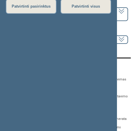
Pasirinkite kadenciją:
Patvirtinti pasirinktus
Patvirtinti visus
2024–2028 metų kadencija
Pasirinkite sesiją:
KONTAKTAI:
TIESIOGINĖ PRIEIGA:
PASLAUGOS:
Gedimino pr. 53,
Teisės aktų registras
Asmenų aptarnavimas
01109 Vilnius, Lietuva
Teisės aktų, projektų ir
E. paslaugos
(0 5) 239 6060
susijusių dokumentų
Žurnalistų akreditavimo
El. p.
priim@lrs.lt
paieška
anketa
Duomenys kaupiami ir
Naujausi įregistruoti teisės
Atviri duomenys
saugomi Juridinių
aktų projektai
asmenų registre, kodas
Naujienų prenumerata
Naujausi įsigalioję
188605295
įstatymai
Dažnai užduodami