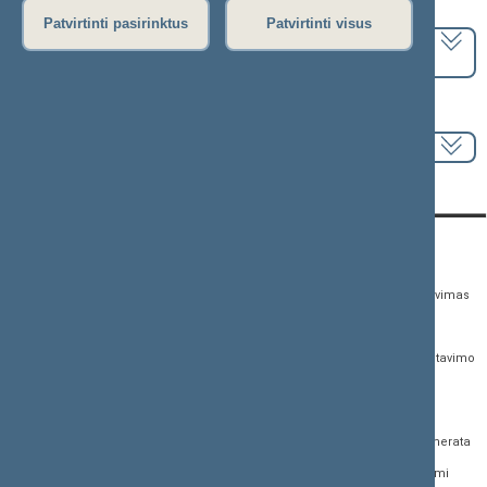
Pasirinkite kadenciją:
Patvirtinti pasirinktus
Patvirtinti visus
2024–2028 metų kadencija
Pasirinkite sesiją:
KONTAKTAI:
TIESIOGINĖ PRIEIGA:
PASLAUGOS:
Gedimino pr. 53,
Teisės aktų registras
Asmenų aptarnavimas
01109 Vilnius, Lietuva
Teisės aktų, projektų ir
E. paslaugos
(0 5) 239 6060
susijusių dokumentų
Žurnalistų akreditavimo
El. p.
priim@lrs.lt
paieška
anketa
Duomenys kaupiami ir
Naujausi įregistruoti teisės
Atviri duomenys
saugomi Juridinių
aktų projektai
asmenų registre, kodas
Naujienų prenumerata
Naujausi įsigalioję
188605295
įstatymai
Dažnai užduodami