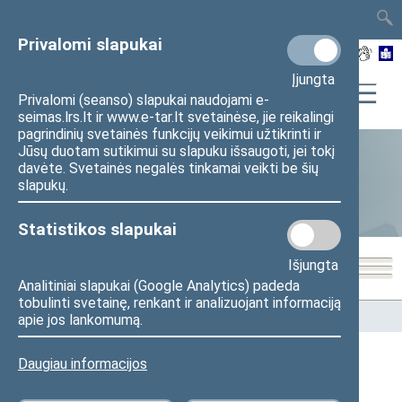
TAIS
TAR
LT
I
EN
Privalomi slapukai
Įjungta
Privalomi (seanso) slapukai naudojami e-
seimas.lrs.lt ir www.e-tar.lt svetainėse, jie reikalingi
pagrindinių svetainės funkcijų veikimui užtikrinti ir
Jūsų duotam sutikimui su slapuku išsaugoti, jei tokį
davėte. Svetainės negalės tinkamai veikti be šių
Statistika
slapukų.
Statistikos slapukai
Išjungta
Analitiniai slapukai (Google Analytics) padeda
tobulinti svetainę, renkant ir analizuojant informaciją
Pradžia
>
Statistika
>
Seimo narių balsavimų rezultatai
apie jos lankomumą.
Daugiau informacijos
Seimo narių balsavimų rezultatai