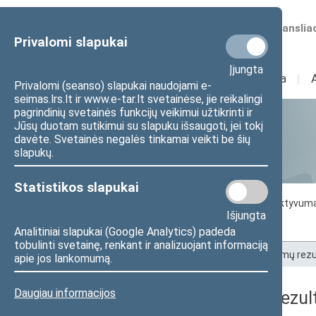
Numatomos transliac
Privalomi slapukai
Įjungta
Sudėtis
I
Veikla
I
Privalomi (seanso) slapukai naudojami e-
seimas.lrs.lt ir www.e-tar.lt svetainėse, jie reikalingi
pagrindinių svetainės funkcijų veikimui užtikrinti ir
Jūsų duotam sutikimui su slapuku išsaugoti, jei tokį
Statistika
davėte. Svetainės negalės tinkamai veikti be šių
slapukų.
Statistikos slapukai
Seimo darbo statistika
Seimo narių aktyvum
Išjungta
Seimo narių balsavimų rezultatai
Analitiniai slapukai (Google Analytics) padeda
tobulinti svetainę, renkant ir analizuojant informaciją
Pradžia
>
Statistika
>
Seimo narių balsavimų rezu
apie jos lankomumą.
Daugiau informacijos
Seimo narių balsavimų rezult