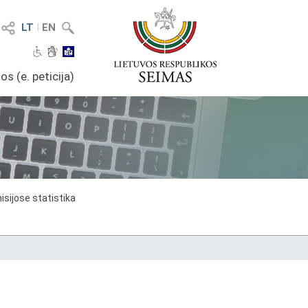
LT
I
EN
os (e. peticija)
sijose statistika