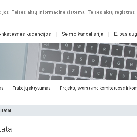
ijos
Teisės aktų informacinė sistema
Teisės aktų registras
Ankstesnės kadencijos
I
Seimo kanceliarija
I
E. paslaug
as
Frakcijų aktyvumas
Projektų svarstymo komitetuose ir komi
ltatai
atai