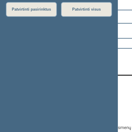
Pasirinkite kadenciją:
Patvirtinti pasirinktus
Patvirtinti visus
2024–2028 metų kadencija
Pasirinkite sesiją:
KONTAKTAI:
Gedimino pr. 53, 01109 Vilnius,
Lietuva
(0 5) 239 6060
El. p.
priim@lrs.lt
Duomenys kaupiami ir saugomi Juridinių asmenų 