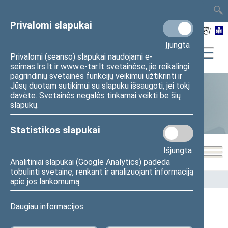
TAIS
TAR
LT
I
EN
Privalomi slapukai
Įjungta
Privalomi (seanso) slapukai naudojami e-
seimas.lrs.lt ir www.e-tar.lt svetainėse, jie reikalingi
pagrindinių svetainės funkcijų veikimui užtikrinti ir
Jūsų duotam sutikimui su slapuku išsaugoti, jei tokį
davėte. Svetainės negalės tinkamai veikti be šių
Statistika
slapukų.
Statistikos slapukai
Išjungta
Analitiniai slapukai (Google Analytics) padeda
tobulinti svetainę, renkant ir analizuojant informaciją
Pradžia
>
Statistika
>
Seimo narių balsavimų rezultatai
apie jos lankomumą.
Daugiau informacijos
Seimo narių balsavimų rezultatai