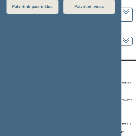
Pasirinkite kadenciją:
Patvirtinti pasirinktus
Patvirtinti visus
2024–2028 metų kadencija
Pasirinkite sesiją:
KONTAKTAI:
TIESIOGINĖ PRIEIGA:
PASLAUGOS:
Gedimino pr. 53,
Teisės aktų registras
Asmenų aptarnavimas
01109 Vilnius, Lietuva
Teisės aktų, projektų ir
E. paslaugos
(0 5) 239 6060
susijusių dokumentų
Žurnalistų akreditavimo
El. p.
priim@lrs.lt
paieška
anketa
Duomenys kaupiami ir
Naujausi įregistruoti teisės
Atviri duomenys
saugomi Juridinių
aktų projektai
asmenų registre, kodas
Naujienų prenumerata
Naujausi įsigalioję
188605295
įstatymai
Dažnai užduodami