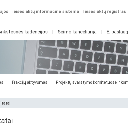
ijos
Teisės aktų informacinė sistema
Teisės aktų registras
Ankstesnės kadencijos
I
Seimo kanceliarija
I
E. paslaug
as
Frakcijų aktyvumas
Projektų svarstymo komitetuose ir komi
ltatai
atai