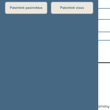
Pasirinkite kadenciją:
Patvirtinti pasirinktus
Patvirtinti visus
2024–2028 metų kadencija
Pasirinkite sesiją:
KONTAKTAI:
Gedimino pr. 53, 01109 Vilnius,
Lietuva
(0 5) 239 6060
El. p.
priim@lrs.lt
Duomenys kaupiami ir saugomi Juridinių asmenų 