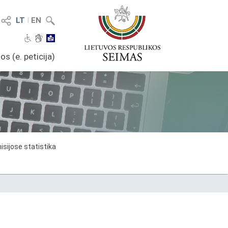
LT
I
EN
os (e. peticija)
sijose statistika