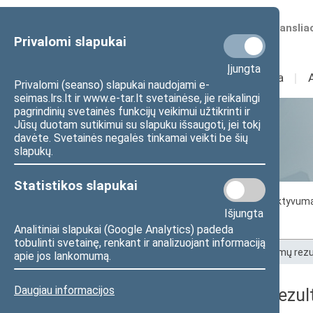
Numatomos transliac
Privalomi slapukai
Įjungta
Sudėtis
I
Veikla
I
Privalomi (seanso) slapukai naudojami e-
seimas.lrs.lt ir www.e-tar.lt svetainėse, jie reikalingi
pagrindinių svetainės funkcijų veikimui užtikrinti ir
Jūsų duotam sutikimui su slapuku išsaugoti, jei tokį
Statistika
davėte. Svetainės negalės tinkamai veikti be šių
slapukų.
Statistikos slapukai
Seimo darbo statistika
Seimo narių aktyvum
Išjungta
Seimo narių balsavimų rezultatai
Analitiniai slapukai (Google Analytics) padeda
tobulinti svetainę, renkant ir analizuojant informaciją
Pradžia
>
Statistika
>
Seimo narių balsavimų rezu
apie jos lankomumą.
Daugiau informacijos
Seimo narių balsavimų rezult