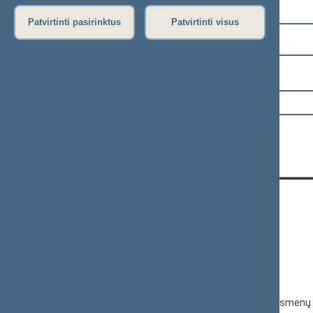
Pasirinkite kadenciją:
Patvirtinti pasirinktus
Patvirtinti visus
2024–2028 metų kadencija
Pasirinkite sesiją:
KONTAKTAI:
Gedimino pr. 53, 01109 Vilnius,
Lietuva
(0 5) 239 6060
El. p.
priim@lrs.lt
Duomenys kaupiami ir saugomi Juridinių asmenų 