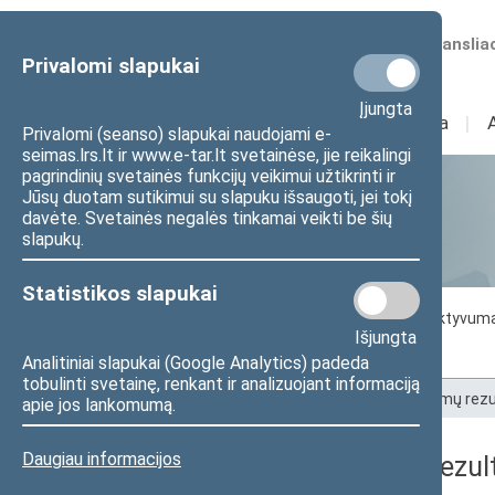
Numatomos transliac
Privalomi slapukai
Įjungta
Sudėtis
I
Veikla
I
Privalomi (seanso) slapukai naudojami e-
seimas.lrs.lt ir www.e-tar.lt svetainėse, jie reikalingi
pagrindinių svetainės funkcijų veikimui užtikrinti ir
Jūsų duotam sutikimui su slapuku išsaugoti, jei tokį
Statistika
davėte. Svetainės negalės tinkamai veikti be šių
slapukų.
Statistikos slapukai
Seimo darbo statistika
Seimo narių aktyvum
Išjungta
Seimo narių balsavimų rezultatai
Analitiniai slapukai (Google Analytics) padeda
tobulinti svetainę, renkant ir analizuojant informaciją
Pradžia
>
Statistika
>
Seimo narių balsavimų rezu
apie jos lankomumą.
Daugiau informacijos
Seimo narių balsavimų rezult