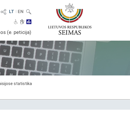
LT
I
EN
os (e. peticija)
sijose statistika