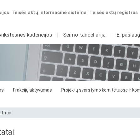
ijos
Teisės aktų informacinė sistema
Teisės aktų registras
Ankstesnės kadencijos
I
Seimo kanceliarija
I
E. paslaug
as
Frakcijų aktyvumas
Projektų svarstymo komitetuose ir komi
ltatai
atai