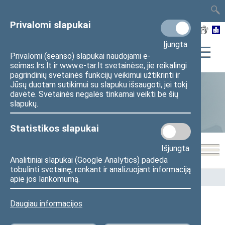
TAIS
TAR
LT
I
EN
Privalomi slapukai
Įjungta
Privalomi (seanso) slapukai naudojami e-
seimas.lrs.lt ir www.e-tar.lt svetainėse, jie reikalingi
pagrindinių svetainės funkcijų veikimui užtikrinti ir
Jūsų duotam sutikimui su slapuku išsaugoti, jei tokį
davėte. Svetainės negalės tinkamai veikti be šių
Statistika
slapukų.
Statistikos slapukai
Išjungta
Analitiniai slapukai (Google Analytics) padeda
tobulinti svetainę, renkant ir analizuojant informaciją
Pradžia
>
Statistika
>
Seimo narių balsavimų rezultatai
apie jos lankomumą.
Daugiau informacijos
Seimo narių balsavimų rezultatai