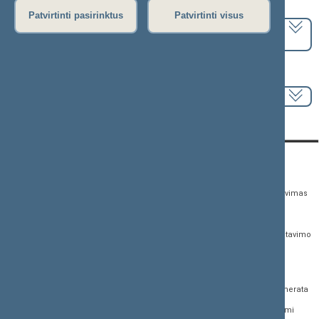
Pasirinkite kadenciją:
Patvirtinti pasirinktus
Patvirtinti visus
2024–2028 metų kadencija
Pasirinkite sesiją:
KONTAKTAI:
TIESIOGINĖ PRIEIGA:
PASLAUGOS:
Gedimino pr. 53,
Teisės aktų registras
Asmenų aptarnavimas
01109 Vilnius, Lietuva
Teisės aktų, projektų ir
E. paslaugos
(0 5) 239 6060
susijusių dokumentų
Žurnalistų akreditavimo
El. p.
priim@lrs.lt
paieška
anketa
Duomenys kaupiami ir
Naujausi įregistruoti teisės
Atviri duomenys
saugomi Juridinių
aktų projektai
asmenų registre, kodas
Naujienų prenumerata
Naujausi įsigalioję
188605295
įstatymai
Dažnai užduodami