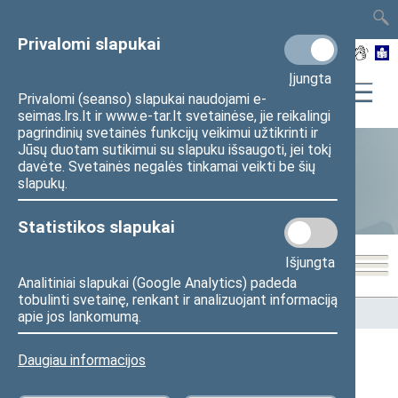
TAIS
TAR
LT
I
EN
Privalomi slapukai
Įjungta
Privalomi (seanso) slapukai naudojami e-
seimas.lrs.lt ir www.e-tar.lt svetainėse, jie reikalingi
pagrindinių svetainės funkcijų veikimui užtikrinti ir
Jūsų duotam sutikimui su slapuku išsaugoti, jei tokį
davėte. Svetainės negalės tinkamai veikti be šių
Statistika
slapukų.
Statistikos slapukai
Išjungta
Analitiniai slapukai (Google Analytics) padeda
tobulinti svetainę, renkant ir analizuojant informaciją
Pradžia
>
Statistika
>
Seimo narių balsavimų rezultatai
apie jos lankomumą.
Daugiau informacijos
Seimo narių balsavimų rezultatai