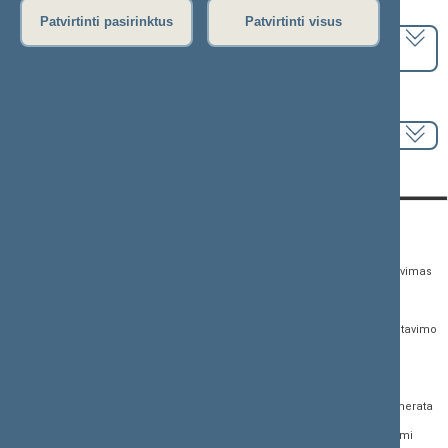
Pasirinkite kadenciją:
Patvirtinti pasirinktus
Patvirtinti visus
2024–2028 metų kadencija
Pasirinkite sesiją:
KONTAKTAI:
TIESIOGINĖ PRIEIGA:
PASLAUGOS:
Gedimino pr. 53,
Teisės aktų registras
Asmenų aptarnavimas
01109 Vilnius, Lietuva
Teisės aktų, projektų ir
E. paslaugos
(0 5) 239 6060
susijusių dokumentų
Žurnalistų akreditavimo
El. p.
priim@lrs.lt
paieška
anketa
Duomenys kaupiami ir
Naujausi įregistruoti teisės
Atviri duomenys
saugomi Juridinių
aktų projektai
asmenų registre, kodas
Naujienų prenumerata
Naujausi įsigalioję
188605295
įstatymai
Dažnai užduodami