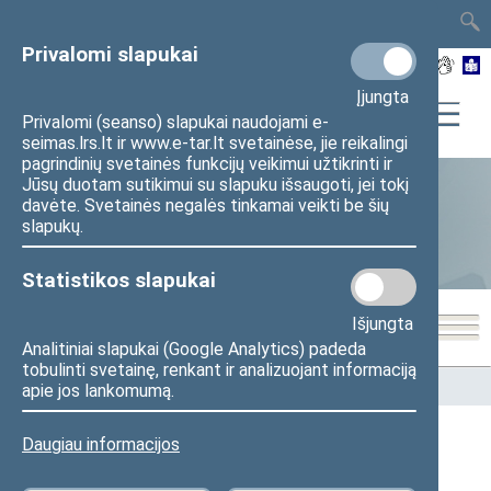
TAIS
TAR
LT
I
EN
Privalomi slapukai
Įjungta
Privalomi (seanso) slapukai naudojami e-
seimas.lrs.lt ir www.e-tar.lt svetainėse, jie reikalingi
pagrindinių svetainės funkcijų veikimui užtikrinti ir
Jūsų duotam sutikimui su slapuku išsaugoti, jei tokį
davėte. Svetainės negalės tinkamai veikti be šių
Statistika
slapukų.
Statistikos slapukai
Išjungta
Analitiniai slapukai (Google Analytics) padeda
tobulinti svetainę, renkant ir analizuojant informaciją
Pradžia
>
Statistika
>
Seimo narių balsavimų rezultatai
apie jos lankomumą.
Daugiau informacijos
Seimo narių balsavimų rezultatai