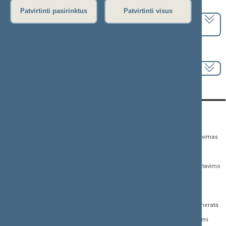
Pasirinkite kadenciją:
Patvirtinti pasirinktus
Patvirtinti visus
2024–2028 metų kadencija
Pasirinkite sesiją:
KONTAKTAI:
TIESIOGINĖ PRIEIGA:
PASLAUGOS:
Gedimino pr. 53,
Teisės aktų registras
Asmenų aptarnavimas
01109 Vilnius, Lietuva
Teisės aktų, projektų ir
E. paslaugos
(0 5) 239 6060
susijusių dokumentų
Žurnalistų akreditavimo
El. p.
priim@lrs.lt
paieška
anketa
Duomenys kaupiami ir
Naujausi įregistruoti teisės
Atviri duomenys
saugomi Juridinių
aktų projektai
asmenų registre, kodas
Naujienų prenumerata
Naujausi įsigalioję
188605295
įstatymai
Dažnai užduodami