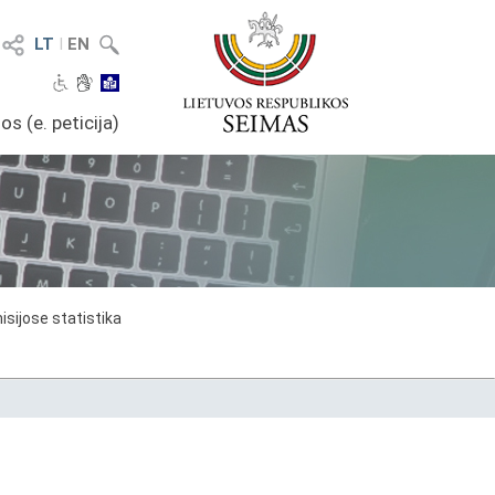
LT
I
EN
os (e. peticija)
sijose statistika