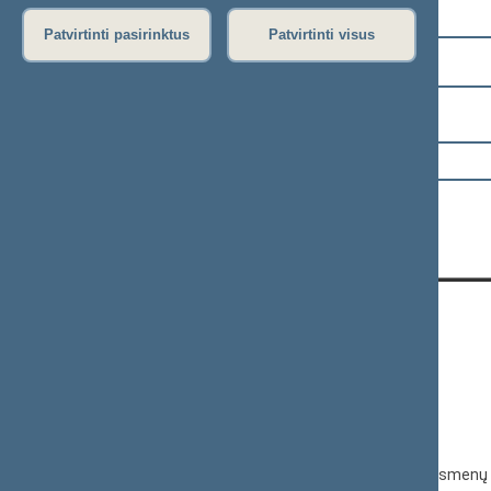
Pasirinkite kadenciją:
Patvirtinti pasirinktus
Patvirtinti visus
2024–2028 metų kadencija
Pasirinkite sesiją:
KONTAKTAI:
Gedimino pr. 53, 01109 Vilnius,
Lietuva
(0 5) 239 6060
El. p.
priim@lrs.lt
Duomenys kaupiami ir saugomi Juridinių asmenų 