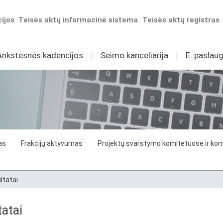
ijos
Teisės aktų informacinė sistema
Teisės aktų registras
Ankstesnės kadencijos
I
Seimo kanceliarija
I
E. paslaug
as
Frakcijų aktyvumas
Projektų svarstymo komitetuose ir komi
ltatai
atai