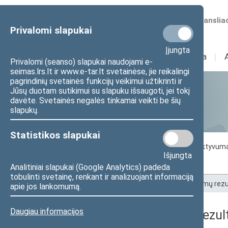
Numatomos transliac
Privalomi slapukai
Įjungta
Sudėtis
I
Veikla
I
Privalomi (seanso) slapukai naudojami e-
seimas.lrs.lt ir www.e-tar.lt svetainėse, jie reikalingi
pagrindinių svetainės funkcijų veikimui užtikrinti ir
Jūsų duotam sutikimui su slapuku išsaugoti, jei tokį
Statistika
davėte. Svetainės negalės tinkamai veikti be šių
slapukų.
Statistikos slapukai
Seimo darbo statistika
Seimo narių aktyvum
Išjungta
Seimo narių balsavimų rezultatai
Analitiniai slapukai (Google Analytics) padeda
tobulinti svetainę, renkant ir analizuojant informaciją
Pradžia
>
Statistika
>
Seimo narių balsavimų rezu
apie jos lankomumą.
Daugiau informacijos
Seimo narių balsavimų rezult