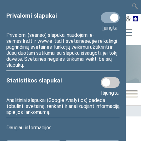
TAIS
TAR
LT
I
EN
Privalomi slapukai
Įjungta
Privalomi (seanso) slapukai naudojami e-
seimas.lrs.lt ir www.e-tar.lt svetainėse, jie reikalingi
pagrindinių svetainės funkcijų veikimui užtikrinti ir
Jūsų duotam sutikimui su slapuku išsaugoti, jei tokį
davėte. Svetainės negalės tinkamai veikti be šių
Statistika
slapukų.
Statistikos slapukai
Išjungta
Analitiniai slapukai (Google Analytics) padeda
tobulinti svetainę, renkant ir analizuojant informaciją
Pradžia
>
Statistika
>
Seimo narių balsavimų rezultatai
apie jos lankomumą.
Daugiau informacijos
Seimo narių balsavimų rezultatai