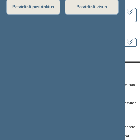
Pasirinkite kadenciją:
Patvirtinti pasirinktus
Patvirtinti visus
2024–2028 metų kadencija
Pasirinkite sesiją:
KONTAKTAI:
TIESIOGINĖ PRIEIGA:
PASLAUGOS:
Gedimino pr. 53,
Teisės aktų registras
Asmenų aptarnavimas
01109 Vilnius, Lietuva
Teisės aktų, projektų ir
E. paslaugos
(0 5) 239 6060
susijusių dokumentų
Žurnalistų akreditavimo
El. p.
priim@lrs.lt
paieška
anketa
Duomenys kaupiami ir
Naujausi įregistruoti teisės
Atviri duomenys
saugomi Juridinių
aktų projektai
asmenų registre, kodas
Naujienų prenumerata
Naujausi įsigalioję
188605295
įstatymai
Dažnai užduodami