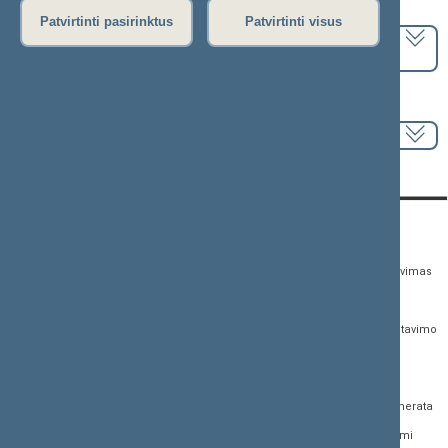
Pasirinkite kadenciją:
Patvirtinti pasirinktus
Patvirtinti visus
2024–2028 metų kadencija
Pasirinkite sesiją:
KONTAKTAI:
TIESIOGINĖ PRIEIGA:
PASLAUGOS:
Gedimino pr. 53,
Teisės aktų registras
Asmenų aptarnavimas
01109 Vilnius, Lietuva
Teisės aktų, projektų ir
E. paslaugos
(0 5) 239 6060
susijusių dokumentų
Žurnalistų akreditavimo
El. p.
priim@lrs.lt
paieška
anketa
Duomenys kaupiami ir
Naujausi įregistruoti teisės
Atviri duomenys
saugomi Juridinių
aktų projektai
asmenų registre, kodas
Naujienų prenumerata
Naujausi įsigalioję
188605295
įstatymai
Dažnai užduodami