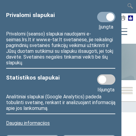
TAIS
TAR
LT
I
EN
Privalomi slapukai
Įjungta
Privalomi (seanso) slapukai naudojami e-
seimas.lrs.lt ir www.e-tar.lt svetainėse, jie reikalingi
pagrindinių svetainės funkcijų veikimui užtikrinti ir
Jūsų duotam sutikimui su slapuku išsaugoti, jei tokį
davėte. Svetainės negalės tinkamai veikti be šių
Statistika
slapukų.
Statistikos slapukai
Išjungta
Analitiniai slapukai (Google Analytics) padeda
tobulinti svetainę, renkant ir analizuojant informaciją
Pradžia
>
Statistika
>
Seimo narių balsavimų rezultatai
apie jos lankomumą.
Daugiau informacijos
Seimo narių balsavimų rezultatai