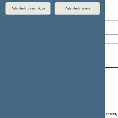
Pasirinkite kadenciją:
Patvirtinti pasirinktus
Patvirtinti visus
2024–2028 metų kadencija
Pasirinkite sesiją:
KONTAKTAI:
Gedimino pr. 53, 01109 Vilnius,
Lietuva
(0 5) 239 6060
El. p.
priim@lrs.lt
Duomenys kaupiami ir saugomi Juridinių asmenų 