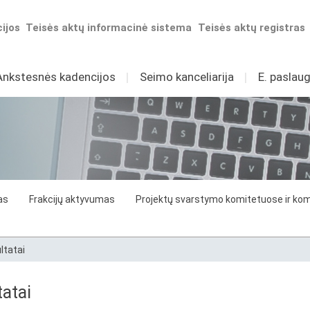
ijos
Teisės aktų informacinė sistema
Teisės aktų registras
Ankstesnės kadencijos
I
Seimo kanceliarija
I
E. paslaug
as
Frakcijų aktyvumas
Projektų svarstymo komitetuose ir komi
ltatai
atai