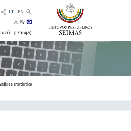
LT
I
EN
os (e. peticija)
sijose statistika