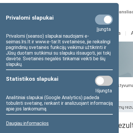
Numatomos transliac
Privalomi slapukai
Įjungta
Sudėtis
I
Veikla
I
Privalomi (seanso) slapukai naudojami e-
seimas.lrs.lt ir www.e-tar.lt svetainėse, jie reikalingi
pagrindinių svetainės funkcijų veikimui užtikrinti ir
Jūsų duotam sutikimui su slapuku išsaugoti, jei tokį
Statistika
davėte. Svetainės negalės tinkamai veikti be šių
slapukų.
Statistikos slapukai
Seimo darbo statistika
Seimo narių aktyvum
Išjungta
Seimo narių balsavimų rezultatai
Analitiniai slapukai (Google Analytics) padeda
tobulinti svetainę, renkant ir analizuojant informaciją
Pradžia
>
Statistika
>
Seimo narių balsavimų rezu
apie jos lankomumą.
Daugiau informacijos
Seimo narių balsavimų rezult