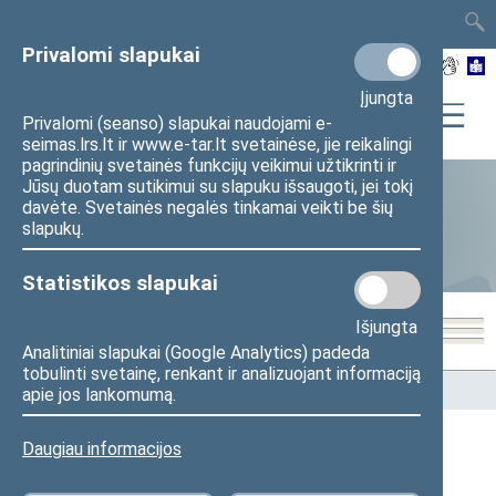
TAIS
TAR
LT
I
EN
Privalomi slapukai
Įjungta
Privalomi (seanso) slapukai naudojami e-
seimas.lrs.lt ir www.e-tar.lt svetainėse, jie reikalingi
pagrindinių svetainės funkcijų veikimui užtikrinti ir
Jūsų duotam sutikimui su slapuku išsaugoti, jei tokį
davėte. Svetainės negalės tinkamai veikti be šių
Statistika
slapukų.
Statistikos slapukai
Išjungta
Analitiniai slapukai (Google Analytics) padeda
tobulinti svetainę, renkant ir analizuojant informaciją
Pradžia
>
Statistika
>
Seimo narių balsavimų rezultatai
apie jos lankomumą.
Daugiau informacijos
Seimo narių balsavimų rezultatai