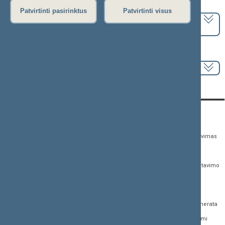
Pasirinkite kadenciją:
Patvirtinti pasirinktus
Patvirtinti visus
2024–2028 metų kadencija
Pasirinkite sesiją:
KONTAKTAI:
TIESIOGINĖ PRIEIGA:
PASLAUGOS:
Gedimino pr. 53,
Teisės aktų registras
Asmenų aptarnavimas
01109 Vilnius, Lietuva
Teisės aktų, projektų ir
E. paslaugos
(0 5) 239 6060
susijusių dokumentų
Žurnalistų akreditavimo
El. p.
priim@lrs.lt
paieška
anketa
Duomenys kaupiami ir
Naujausi įregistruoti teisės
Atviri duomenys
saugomi Juridinių
aktų projektai
asmenų registre, kodas
Naujienų prenumerata
Naujausi įsigalioję
188605295
įstatymai
Dažnai užduodami