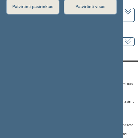
Pasirinkite kadenciją:
Patvirtinti pasirinktus
Patvirtinti visus
2024–2028 metų kadencija
Pasirinkite sesiją:
KONTAKTAI:
TIESIOGINĖ PRIEIGA:
PASLAUGOS:
Gedimino pr. 53,
Teisės aktų registras
Asmenų aptarnavimas
01109 Vilnius, Lietuva
Teisės aktų, projektų ir
E. paslaugos
(0 5) 239 6060
susijusių dokumentų
Žurnalistų akreditavimo
El. p.
priim@lrs.lt
paieška
anketa
Duomenys kaupiami ir
Naujausi įregistruoti teisės
Atviri duomenys
saugomi Juridinių
aktų projektai
asmenų registre, kodas
Naujienų prenumerata
Naujausi įsigalioję
188605295
įstatymai
Dažnai užduodami