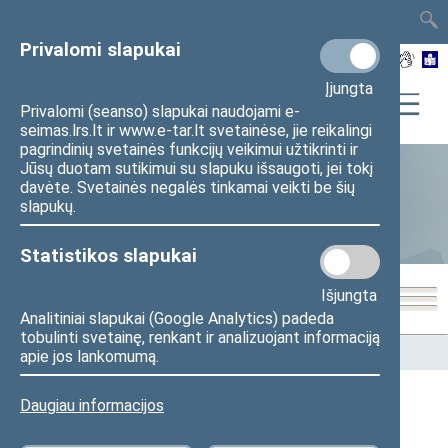
TAIS
TAR
LT
I
EN
Privalomi slapukai
Įjungta
Privalomi (seanso) slapukai naudojami e-
seimas.lrs.lt ir www.e-tar.lt svetainėse, jie reikalingi
pagrindinių svetainės funkcijų veikimui užtikrinti ir
Jūsų duotam sutikimui su slapuku išsaugoti, jei tokį
davėte. Svetainės negalės tinkamai veikti be šių
Statistika
slapukų.
Statistikos slapukai
Išjungta
Analitiniai slapukai (Google Analytics) padeda
tobulinti svetainę, renkant ir analizuojant informaciją
Pradžia
>
Statistika
>
Seimo narių balsavimų rezultatai
apie jos lankomumą.
Daugiau informacijos
Seimo narių balsavimų rezultatai