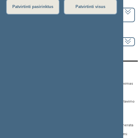
Pasirinkite kadenciją:
Patvirtinti pasirinktus
Patvirtinti visus
2024–2028 metų kadencija
Pasirinkite sesiją:
KONTAKTAI:
TIESIOGINĖ PRIEIGA:
PASLAUGOS:
Gedimino pr. 53,
Teisės aktų registras
Asmenų aptarnavimas
01109 Vilnius, Lietuva
Teisės aktų, projektų ir
E. paslaugos
(0 5) 239 6060
susijusių dokumentų
Žurnalistų akreditavimo
El. p.
priim@lrs.lt
paieška
anketa
Duomenys kaupiami ir
Naujausi įregistruoti teisės
Atviri duomenys
saugomi Juridinių
aktų projektai
asmenų registre, kodas
Naujienų prenumerata
Naujausi įsigalioję
188605295
įstatymai
Dažnai užduodami