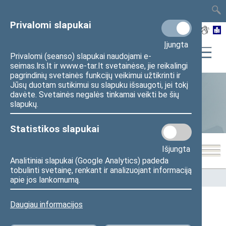
TAIS
TAR
LT
I
EN
Privalomi slapukai
Įjungta
Privalomi (seanso) slapukai naudojami e-
seimas.lrs.lt ir www.e-tar.lt svetainėse, jie reikalingi
pagrindinių svetainės funkcijų veikimui užtikrinti ir
Jūsų duotam sutikimui su slapuku išsaugoti, jei tokį
davėte. Svetainės negalės tinkamai veikti be šių
Statistika
slapukų.
Statistikos slapukai
Išjungta
Analitiniai slapukai (Google Analytics) padeda
tobulinti svetainę, renkant ir analizuojant informaciją
Pradžia
>
Statistika
>
Seimo narių balsavimų rezultatai
apie jos lankomumą.
Daugiau informacijos
Seimo narių balsavimų rezultatai