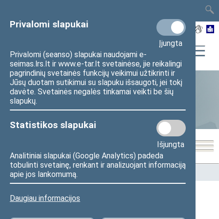
TAIS
TAR
LT
I
EN
Privalomi slapukai
Įjungta
Privalomi (seanso) slapukai naudojami e-
seimas.lrs.lt ir www.e-tar.lt svetainėse, jie reikalingi
pagrindinių svetainės funkcijų veikimui užtikrinti ir
Jūsų duotam sutikimui su slapuku išsaugoti, jei tokį
davėte. Svetainės negalės tinkamai veikti be šių
Statistika
slapukų.
Statistikos slapukai
Išjungta
Analitiniai slapukai (Google Analytics) padeda
tobulinti svetainę, renkant ir analizuojant informaciją
Pradžia
>
Statistika
>
Seimo narių balsavimų rezultatai
apie jos lankomumą.
Daugiau informacijos
Seimo narių balsavimų rezultatai