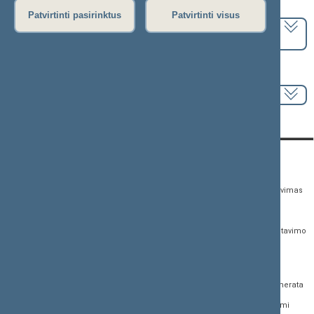
Pasirinkite kadenciją:
Patvirtinti pasirinktus
Patvirtinti visus
2024–2028 metų kadencija
Pasirinkite sesiją:
KONTAKTAI:
TIESIOGINĖ PRIEIGA:
PASLAUGOS:
Gedimino pr. 53,
Teisės aktų registras
Asmenų aptarnavimas
01109 Vilnius, Lietuva
Teisės aktų, projektų ir
E. paslaugos
(0 5) 239 6060
susijusių dokumentų
Žurnalistų akreditavimo
El. p.
priim@lrs.lt
paieška
anketa
Duomenys kaupiami ir
Naujausi įregistruoti teisės
Atviri duomenys
saugomi Juridinių
aktų projektai
asmenų registre, kodas
Naujienų prenumerata
Naujausi įsigalioję
188605295
įstatymai
Dažnai užduodami