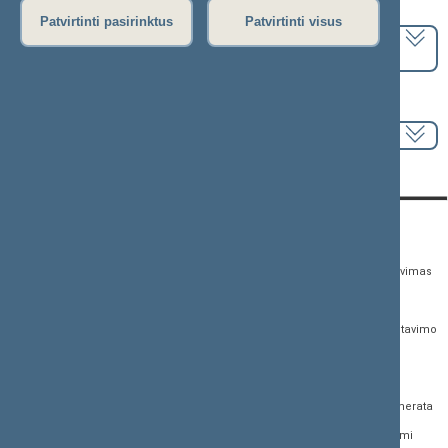
Pasirinkite kadenciją:
Patvirtinti pasirinktus
Patvirtinti visus
2024–2028 metų kadencija
Pasirinkite sesiją:
KONTAKTAI:
TIESIOGINĖ PRIEIGA:
PASLAUGOS:
Gedimino pr. 53,
Teisės aktų registras
Asmenų aptarnavimas
01109 Vilnius, Lietuva
Teisės aktų, projektų ir
E. paslaugos
(0 5) 239 6060
susijusių dokumentų
Žurnalistų akreditavimo
El. p.
priim@lrs.lt
paieška
anketa
Duomenys kaupiami ir
Naujausi įregistruoti teisės
Atviri duomenys
saugomi Juridinių
aktų projektai
asmenų registre, kodas
Naujienų prenumerata
Naujausi įsigalioję
188605295
įstatymai
Dažnai užduodami