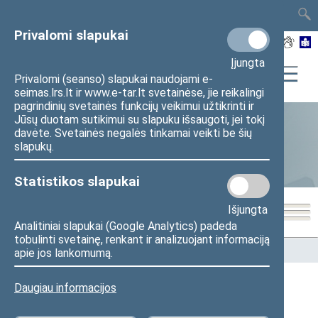
TAIS
TAR
LT
I
EN
Privalomi slapukai
Įjungta
Privalomi (seanso) slapukai naudojami e-
seimas.lrs.lt ir www.e-tar.lt svetainėse, jie reikalingi
pagrindinių svetainės funkcijų veikimui užtikrinti ir
Jūsų duotam sutikimui su slapuku išsaugoti, jei tokį
davėte. Svetainės negalės tinkamai veikti be šių
Statistika
slapukų.
Statistikos slapukai
Išjungta
Analitiniai slapukai (Google Analytics) padeda
tobulinti svetainę, renkant ir analizuojant informaciją
Pradžia
>
Statistika
>
Seimo narių balsavimų rezultatai
apie jos lankomumą.
Daugiau informacijos
Seimo narių balsavimų rezultatai