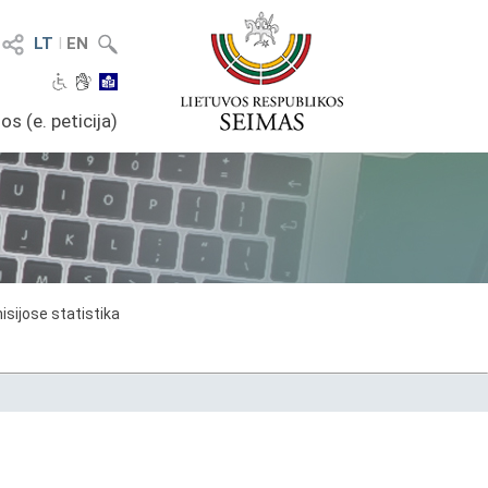
LT
I
EN
os (e. peticija)
sijose statistika