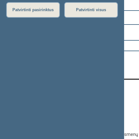
Pasirinkite kadenciją:
Patvirtinti pasirinktus
Patvirtinti visus
2024–2028 metų kadencija
Pasirinkite sesiją:
KONTAKTAI:
Gedimino pr. 53, 01109 Vilnius,
Lietuva
(0 5) 239 6060
El. p.
priim@lrs.lt
Duomenys kaupiami ir saugomi Juridinių asmenų 