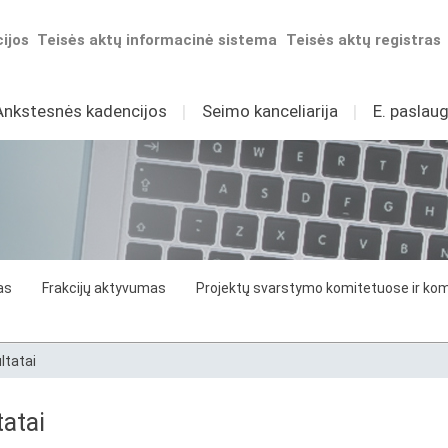
ijos
Teisės aktų informacinė sistema
Teisės aktų registras
Ankstesnės kadencijos
I
Seimo kanceliarija
I
E. paslaug
as
Frakcijų aktyvumas
Projektų svarstymo komitetuose ir komi
ltatai
atai