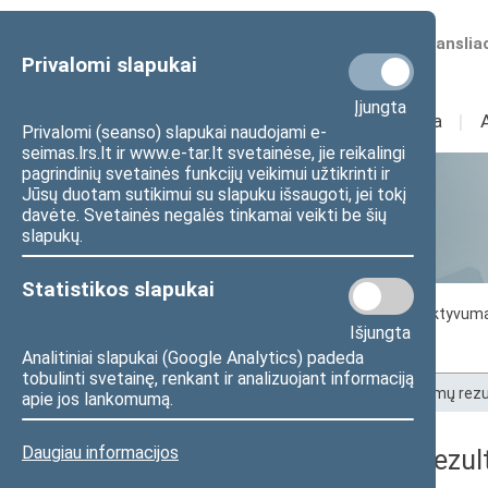
Numatomos transliac
Privalomi slapukai
Įjungta
Sudėtis
I
Veikla
I
Privalomi (seanso) slapukai naudojami e-
seimas.lrs.lt ir www.e-tar.lt svetainėse, jie reikalingi
pagrindinių svetainės funkcijų veikimui užtikrinti ir
Jūsų duotam sutikimui su slapuku išsaugoti, jei tokį
Statistika
davėte. Svetainės negalės tinkamai veikti be šių
slapukų.
Statistikos slapukai
Seimo darbo statistika
Seimo narių aktyvum
Išjungta
Seimo narių balsavimų rezultatai
Analitiniai slapukai (Google Analytics) padeda
tobulinti svetainę, renkant ir analizuojant informaciją
Pradžia
>
Statistika
>
Seimo narių balsavimų rezu
apie jos lankomumą.
Daugiau informacijos
Seimo narių balsavimų rezult