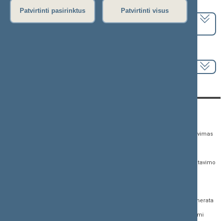
Pasirinkite kadenciją:
Patvirtinti pasirinktus
Patvirtinti visus
2024–2028 metų kadencija
Pasirinkite sesiją:
KONTAKTAI:
TIESIOGINĖ PRIEIGA:
PASLAUGOS:
Gedimino pr. 53,
Teisės aktų registras
Asmenų aptarnavimas
01109 Vilnius, Lietuva
Teisės aktų, projektų ir
E. paslaugos
(0 5) 239 6060
susijusių dokumentų
Žurnalistų akreditavimo
El. p.
priim@lrs.lt
paieška
anketa
Duomenys kaupiami ir
Naujausi įregistruoti teisės
Atviri duomenys
saugomi Juridinių
aktų projektai
asmenų registre, kodas
Naujienų prenumerata
Naujausi įsigalioję
188605295
įstatymai
Dažnai užduodami