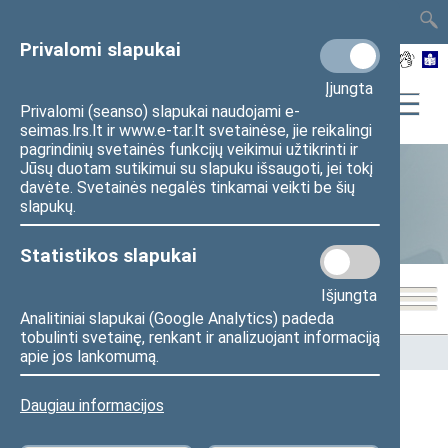
TAIS
TAR
LT
I
EN
Privalomi slapukai
Įjungta
Privalomi (seanso) slapukai naudojami e-
seimas.lrs.lt ir www.e-tar.lt svetainėse, jie reikalingi
pagrindinių svetainės funkcijų veikimui užtikrinti ir
Jūsų duotam sutikimui su slapuku išsaugoti, jei tokį
davėte. Svetainės negalės tinkamai veikti be šių
Statistika
slapukų.
Statistikos slapukai
Išjungta
Analitiniai slapukai (Google Analytics) padeda
tobulinti svetainę, renkant ir analizuojant informaciją
Pradžia
>
Statistika
>
Seimo narių balsavimų rezultatai
apie jos lankomumą.
Daugiau informacijos
Seimo narių balsavimų rezultatai