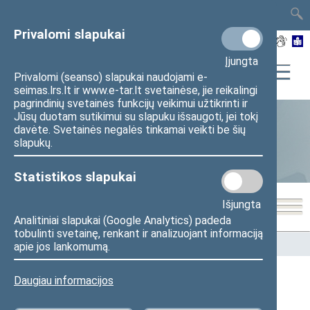
TAIS
TAR
LT
I
EN
Privalomi slapukai
Įjungta
Privalomi (seanso) slapukai naudojami e-
seimas.lrs.lt ir www.e-tar.lt svetainėse, jie reikalingi
pagrindinių svetainės funkcijų veikimui užtikrinti ir
Jūsų duotam sutikimui su slapuku išsaugoti, jei tokį
davėte. Svetainės negalės tinkamai veikti be šių
Statistika
slapukų.
Statistikos slapukai
Išjungta
Analitiniai slapukai (Google Analytics) padeda
tobulinti svetainę, renkant ir analizuojant informaciją
Pradžia
>
Statistika
>
Seimo narių balsavimų rezultatai
apie jos lankomumą.
Daugiau informacijos
Seimo narių balsavimų rezultatai