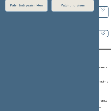
Pasirinkite kadenciją:
Patvirtinti pasirinktus
Patvirtinti visus
2024–2028 metų kadencija
Pasirinkite sesiją:
KONTAKTAI:
TIESIOGINĖ PRIEIGA:
PASLAUGOS:
Gedimino pr. 53,
Teisės aktų registras
Asmenų aptarnavimas
01109 Vilnius, Lietuva
Teisės aktų, projektų ir
E. paslaugos
(0 5) 239 6060
susijusių dokumentų
Žurnalistų akreditavimo
El. p.
priim@lrs.lt
paieška
anketa
Duomenys kaupiami ir
Naujausi įregistruoti teisės
Atviri duomenys
saugomi Juridinių
aktų projektai
asmenų registre, kodas
Naujienų prenumerata
Naujausi įsigalioję
188605295
įstatymai
Dažnai užduodami