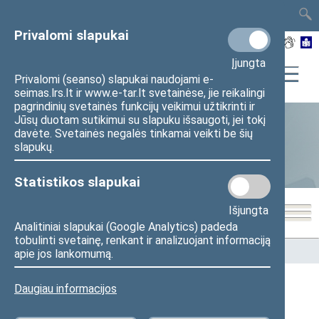
TAIS
TAR
LT
I
EN
Privalomi slapukai
Įjungta
Privalomi (seanso) slapukai naudojami e-
seimas.lrs.lt ir www.e-tar.lt svetainėse, jie reikalingi
pagrindinių svetainės funkcijų veikimui užtikrinti ir
Jūsų duotam sutikimui su slapuku išsaugoti, jei tokį
davėte. Svetainės negalės tinkamai veikti be šių
Statistika
slapukų.
Statistikos slapukai
Išjungta
Analitiniai slapukai (Google Analytics) padeda
tobulinti svetainę, renkant ir analizuojant informaciją
Pradžia
>
Statistika
>
Seimo narių balsavimų rezultatai
apie jos lankomumą.
Daugiau informacijos
Seimo narių balsavimų rezultatai