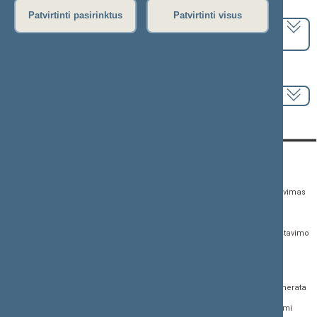
Pasirinkite kadenciją:
Patvirtinti pasirinktus
Patvirtinti visus
2024–2028 metų kadencija
Pasirinkite sesiją:
KONTAKTAI:
TIESIOGINĖ PRIEIGA:
PASLAUGOS:
Gedimino pr. 53,
Teisės aktų registras
Asmenų aptarnavimas
01109 Vilnius, Lietuva
Teisės aktų, projektų ir
E. paslaugos
(0 5) 239 6060
susijusių dokumentų
Žurnalistų akreditavimo
El. p.
priim@lrs.lt
paieška
anketa
Duomenys kaupiami ir
Naujausi įregistruoti teisės
Atviri duomenys
saugomi Juridinių
aktų projektai
asmenų registre, kodas
Naujienų prenumerata
Naujausi įsigalioję
188605295
įstatymai
Dažnai užduodami