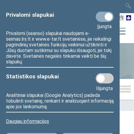
TAIS
TAR
LT
I
EN
Privalomi slapukai
Įjungta
Privalomi (seanso) slapukai naudojami e-
seimas.lrs.lt ir www.e-tar.lt svetainėse, jie reikalingi
pagrindinių svetainės funkcijų veikimui užtikrinti ir
Jūsų duotam sutikimui su slapuku išsaugoti, jei tokį
davėte. Svetainės negalės tinkamai veikti be šių
Statistika
slapukų.
Statistikos slapukai
Išjungta
Analitiniai slapukai (Google Analytics) padeda
tobulinti svetainę, renkant ir analizuojant informaciją
Pradžia
>
Statistika
>
Seimo narių balsavimų rezultatai
apie jos lankomumą.
Daugiau informacijos
Seimo narių balsavimų rezultatai