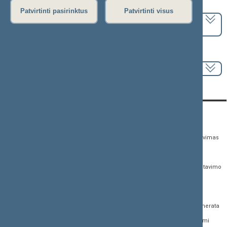
Pasirinkite kadenciją:
Patvirtinti pasirinktus
Patvirtinti visus
2024–2028 metų kadencija
Pasirinkite sesiją:
KONTAKTAI:
TIESIOGINĖ PRIEIGA:
PASLAUGOS:
Gedimino pr. 53,
Teisės aktų registras
Asmenų aptarnavimas
01109 Vilnius, Lietuva
Teisės aktų, projektų ir
E. paslaugos
(0 5) 239 6060
susijusių dokumentų
Žurnalistų akreditavimo
El. p.
priim@lrs.lt
paieška
anketa
Duomenys kaupiami ir
Naujausi įregistruoti teisės
Atviri duomenys
saugomi Juridinių
aktų projektai
asmenų registre, kodas
Naujienų prenumerata
Naujausi įsigalioję
188605295
įstatymai
Dažnai užduodami