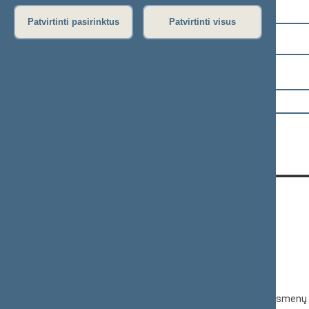
Pasirinkite kadenciją:
Patvirtinti pasirinktus
Patvirtinti visus
2024–2028 metų kadencija
Pasirinkite sesiją:
KONTAKTAI:
Gedimino pr. 53, 01109 Vilnius,
Lietuva
(0 5) 239 6060
El. p.
priim@lrs.lt
Duomenys kaupiami ir saugomi Juridinių asmenų 