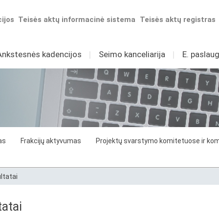
ijos
Teisės aktų informacinė sistema
Teisės aktų registras
Ankstesnės kadencijos
I
Seimo kanceliarija
I
E. paslaug
as
Frakcijų aktyvumas
Projektų svarstymo komitetuose ir komi
ltatai
atai