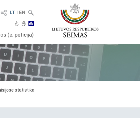
LT
I
EN
os (e. peticija)
sijose statistika