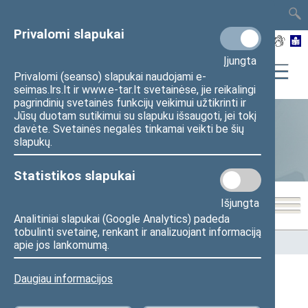
TAIS
TAR
LT
I
EN
Privalomi slapukai
Įjungta
Privalomi (seanso) slapukai naudojami e-
seimas.lrs.lt ir www.e-tar.lt svetainėse, jie reikalingi
pagrindinių svetainės funkcijų veikimui užtikrinti ir
Jūsų duotam sutikimui su slapuku išsaugoti, jei tokį
davėte. Svetainės negalės tinkamai veikti be šių
Statistika
slapukų.
Statistikos slapukai
Išjungta
Analitiniai slapukai (Google Analytics) padeda
tobulinti svetainę, renkant ir analizuojant informaciją
Pradžia
>
Statistika
>
Seimo narių balsavimų rezultatai
apie jos lankomumą.
Daugiau informacijos
Seimo narių balsavimų rezultatai