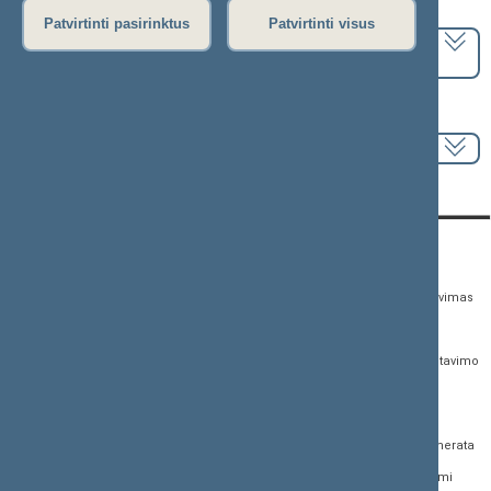
Pasirinkite kadenciją:
Patvirtinti pasirinktus
Patvirtinti visus
2024–2028 metų kadencija
Pasirinkite sesiją:
KONTAKTAI:
TIESIOGINĖ PRIEIGA:
PASLAUGOS:
Gedimino pr. 53,
Teisės aktų registras
Asmenų aptarnavimas
01109 Vilnius, Lietuva
Teisės aktų, projektų ir
E. paslaugos
(0 5) 239 6060
susijusių dokumentų
Žurnalistų akreditavimo
El. p.
priim@lrs.lt
paieška
anketa
Duomenys kaupiami ir
Naujausi įregistruoti teisės
Atviri duomenys
saugomi Juridinių
aktų projektai
asmenų registre, kodas
Naujienų prenumerata
Naujausi įsigalioję
188605295
įstatymai
Dažnai užduodami