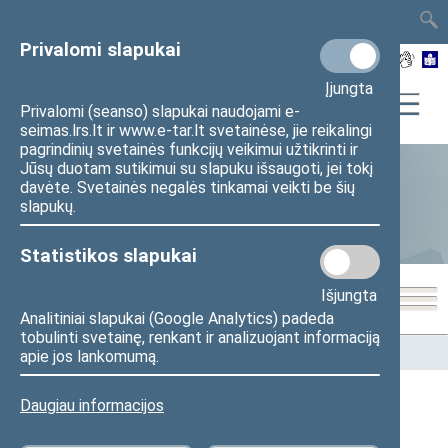
TAIS
TAR
LT
I
EN
Privalomi slapukai
Įjungta
Privalomi (seanso) slapukai naudojami e-
seimas.lrs.lt ir www.e-tar.lt svetainėse, jie reikalingi
pagrindinių svetainės funkcijų veikimui užtikrinti ir
Jūsų duotam sutikimui su slapuku išsaugoti, jei tokį
davėte. Svetainės negalės tinkamai veikti be šių
Statistika
slapukų.
Statistikos slapukai
Išjungta
Analitiniai slapukai (Google Analytics) padeda
tobulinti svetainę, renkant ir analizuojant informaciją
Pradžia
>
Statistika
>
Seimo narių balsavimų rezultatai
apie jos lankomumą.
Daugiau informacijos
Seimo narių balsavimų rezultatai