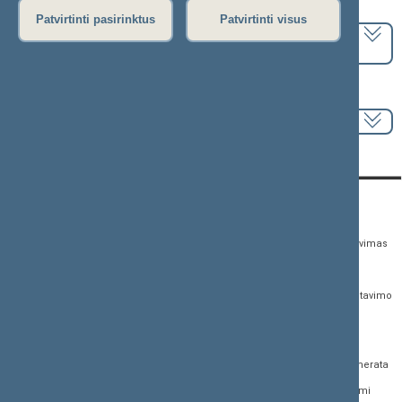
Pasirinkite kadenciją:
Patvirtinti pasirinktus
Patvirtinti visus
2024–2028 metų kadencija
Pasirinkite sesiją:
KONTAKTAI:
TIESIOGINĖ PRIEIGA:
PASLAUGOS:
Gedimino pr. 53,
Teisės aktų registras
Asmenų aptarnavimas
01109 Vilnius, Lietuva
Teisės aktų, projektų ir
E. paslaugos
(0 5) 239 6060
susijusių dokumentų
Žurnalistų akreditavimo
El. p.
priim@lrs.lt
paieška
anketa
Duomenys kaupiami ir
Naujausi įregistruoti teisės
Atviri duomenys
saugomi Juridinių
aktų projektai
asmenų registre, kodas
Naujienų prenumerata
Naujausi įsigalioję
188605295
įstatymai
Dažnai užduodami