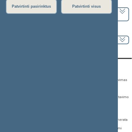
Pasirinkite kadenciją:
Patvirtinti pasirinktus
Patvirtinti visus
2024–2028 metų kadencija
Pasirinkite sesiją:
KONTAKTAI:
TIESIOGINĖ PRIEIGA:
PASLAUGOS:
Gedimino pr. 53,
Teisės aktų registras
Asmenų aptarnavimas
01109 Vilnius, Lietuva
Teisės aktų, projektų ir
E. paslaugos
(0 5) 239 6060
susijusių dokumentų
Žurnalistų akreditavimo
El. p.
priim@lrs.lt
paieška
anketa
Duomenys kaupiami ir
Naujausi įregistruoti teisės
Atviri duomenys
saugomi Juridinių
aktų projektai
asmenų registre, kodas
Naujienų prenumerata
Naujausi įsigalioję
188605295
įstatymai
Dažnai užduodami