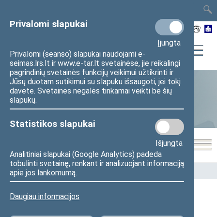
TAIS
TAR
LT
I
EN
Privalomi slapukai
Įjungta
Privalomi (seanso) slapukai naudojami e-
seimas.lrs.lt ir www.e-tar.lt svetainėse, jie reikalingi
pagrindinių svetainės funkcijų veikimui užtikrinti ir
Jūsų duotam sutikimui su slapuku išsaugoti, jei tokį
davėte. Svetainės negalės tinkamai veikti be šių
Statistika
slapukų.
Statistikos slapukai
Išjungta
Analitiniai slapukai (Google Analytics) padeda
tobulinti svetainę, renkant ir analizuojant informaciją
Pradžia
>
Statistika
>
Seimo narių balsavimų rezultatai
apie jos lankomumą.
Daugiau informacijos
Seimo narių balsavimų rezultatai