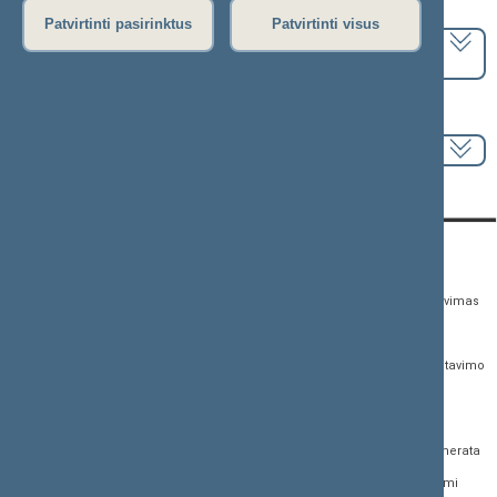
Pasirinkite kadenciją:
Patvirtinti pasirinktus
Patvirtinti visus
2024–2028 metų kadencija
Pasirinkite sesiją:
KONTAKTAI:
TIESIOGINĖ PRIEIGA:
PASLAUGOS:
Gedimino pr. 53,
Teisės aktų registras
Asmenų aptarnavimas
01109 Vilnius, Lietuva
Teisės aktų, projektų ir
E. paslaugos
(0 5) 239 6060
susijusių dokumentų
Žurnalistų akreditavimo
El. p.
priim@lrs.lt
paieška
anketa
Duomenys kaupiami ir
Naujausi įregistruoti teisės
Atviri duomenys
saugomi Juridinių
aktų projektai
asmenų registre, kodas
Naujienų prenumerata
Naujausi įsigalioję
188605295
įstatymai
Dažnai užduodami