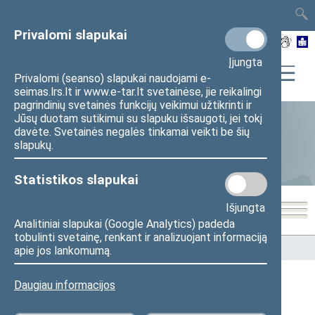
TAIS
TAR
LT
I
EN
Privalomi slapukai
Įjungta
Privalomi (seanso) slapukai naudojami e-
seimas.lrs.lt ir www.e-tar.lt svetainėse, jie reikalingi
pagrindinių svetainės funkcijų veikimui užtikrinti ir
Jūsų duotam sutikimui su slapuku išsaugoti, jei tokį
davėte. Svetainės negalės tinkamai veikti be šių
Statistika
slapukų.
Statistikos slapukai
Išjungta
Analitiniai slapukai (Google Analytics) padeda
tobulinti svetainę, renkant ir analizuojant informaciją
Pradžia
>
Statistika
>
Seimo narių balsavimų rezultatai
apie jos lankomumą.
Daugiau informacijos
Seimo narių balsavimų rezultatai