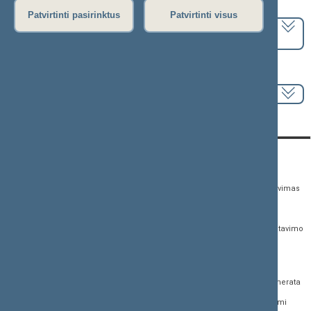
Pasirinkite kadenciją:
Patvirtinti pasirinktus
Patvirtinti visus
2024–2028 metų kadencija
Pasirinkite sesiją:
KONTAKTAI:
TIESIOGINĖ PRIEIGA:
PASLAUGOS:
Gedimino pr. 53,
Teisės aktų registras
Asmenų aptarnavimas
01109 Vilnius, Lietuva
Teisės aktų, projektų ir
E. paslaugos
(0 5) 239 6060
susijusių dokumentų
Žurnalistų akreditavimo
El. p.
priim@lrs.lt
paieška
anketa
Duomenys kaupiami ir
Naujausi įregistruoti teisės
Atviri duomenys
saugomi Juridinių
aktų projektai
asmenų registre, kodas
Naujienų prenumerata
Naujausi įsigalioję
188605295
įstatymai
Dažnai užduodami