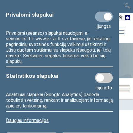
TAIS
TAR
LT
I
EN
Privalomi slapukai
Įjungta
Privalomi (seanso) slapukai naudojami e-
seimas.lrs.lt ir www.e-tar.lt svetainėse, jie reikalingi
pagrindinių svetainės funkcijų veikimui užtikrinti ir
Jūsų duotam sutikimui su slapuku išsaugoti, jei tokį
davėte. Svetainės negalės tinkamai veikti be šių
Statistika
slapukų.
Statistikos slapukai
Išjungta
Analitiniai slapukai (Google Analytics) padeda
tobulinti svetainę, renkant ir analizuojant informaciją
Pradžia
>
Statistika
>
Seimo narių balsavimų rezultatai
apie jos lankomumą.
Daugiau informacijos
Seimo narių balsavimų rezultatai