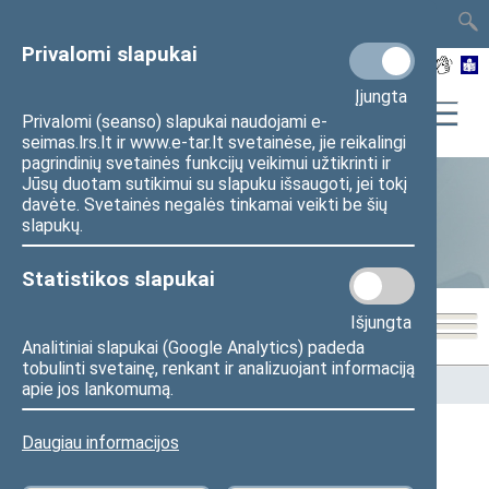
TAIS
TAR
LT
I
EN
Privalomi slapukai
Įjungta
Privalomi (seanso) slapukai naudojami e-
seimas.lrs.lt ir www.e-tar.lt svetainėse, jie reikalingi
pagrindinių svetainės funkcijų veikimui užtikrinti ir
Jūsų duotam sutikimui su slapuku išsaugoti, jei tokį
davėte. Svetainės negalės tinkamai veikti be šių
Statistika
slapukų.
Statistikos slapukai
Išjungta
Analitiniai slapukai (Google Analytics) padeda
tobulinti svetainę, renkant ir analizuojant informaciją
Pradžia
>
Statistika
>
Seimo narių balsavimų rezultatai
apie jos lankomumą.
Daugiau informacijos
Seimo narių balsavimų rezultatai