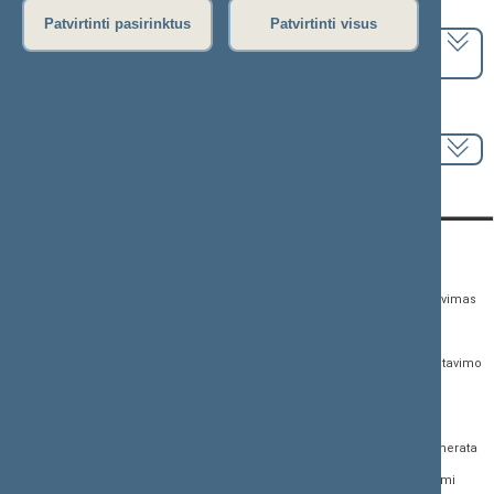
Pasirinkite kadenciją:
Patvirtinti pasirinktus
Patvirtinti visus
2024–2028 metų kadencija
Pasirinkite sesiją:
KONTAKTAI:
TIESIOGINĖ PRIEIGA:
PASLAUGOS:
Gedimino pr. 53,
Teisės aktų registras
Asmenų aptarnavimas
01109 Vilnius, Lietuva
Teisės aktų, projektų ir
E. paslaugos
(0 5) 239 6060
susijusių dokumentų
Žurnalistų akreditavimo
El. p.
priim@lrs.lt
paieška
anketa
Duomenys kaupiami ir
Naujausi įregistruoti teisės
Atviri duomenys
saugomi Juridinių
aktų projektai
asmenų registre, kodas
Naujienų prenumerata
Naujausi įsigalioję
188605295
įstatymai
Dažnai užduodami