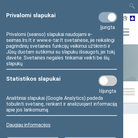
TAIS
TAR
LT
I
EN
Privalomi slapukai
Įjungta
Privalomi (seanso) slapukai naudojami e-
seimas.lrs.lt ir www.e-tar.lt svetainėse, jie reikalingi
pagrindinių svetainės funkcijų veikimui užtikrinti ir
Jūsų duotam sutikimui su slapuku išsaugoti, jei tokį
davėte. Svetainės negalės tinkamai veikti be šių
Statistika
slapukų.
Statistikos slapukai
Išjungta
Analitiniai slapukai (Google Analytics) padeda
tobulinti svetainę, renkant ir analizuojant informaciją
Pradžia
>
Statistika
>
Seimo narių balsavimų rezultatai
apie jos lankomumą.
Daugiau informacijos
Seimo narių balsavimų rezultatai