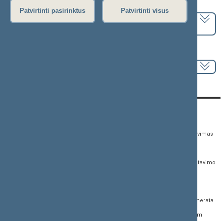
Pasirinkite kadenciją:
Patvirtinti pasirinktus
Patvirtinti visus
2024–2028 metų kadencija
Pasirinkite sesiją:
KONTAKTAI:
TIESIOGINĖ PRIEIGA:
PASLAUGOS:
Gedimino pr. 53,
Teisės aktų registras
Asmenų aptarnavimas
01109 Vilnius, Lietuva
Teisės aktų, projektų ir
E. paslaugos
(0 5) 239 6060
susijusių dokumentų
Žurnalistų akreditavimo
El. p.
priim@lrs.lt
paieška
anketa
Duomenys kaupiami ir
Naujausi įregistruoti teisės
Atviri duomenys
saugomi Juridinių
aktų projektai
asmenų registre, kodas
Naujienų prenumerata
Naujausi įsigalioję
188605295
įstatymai
Dažnai užduodami