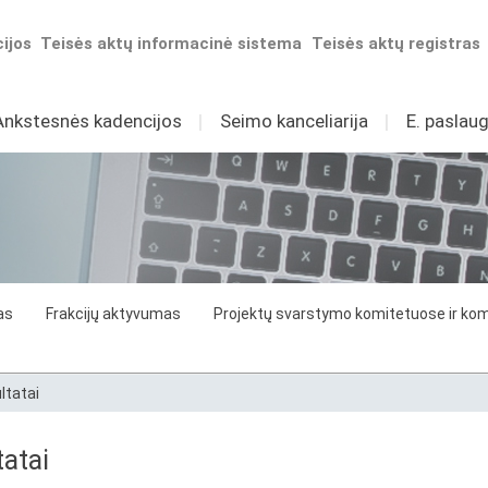
ijos
Teisės aktų informacinė sistema
Teisės aktų registras
Ankstesnės kadencijos
I
Seimo kanceliarija
I
E. paslaug
as
Frakcijų aktyvumas
Projektų svarstymo komitetuose ir komi
ltatai
atai