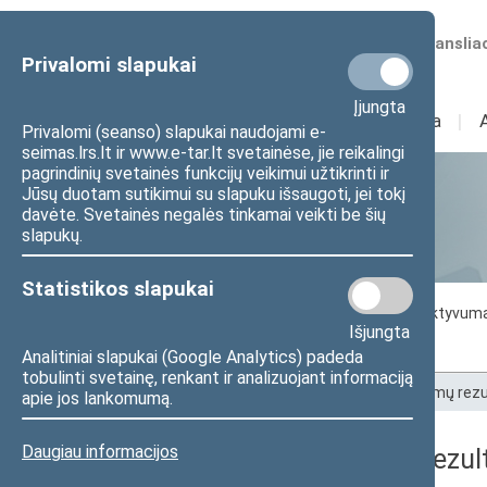
Numatomos transliac
Privalomi slapukai
Įjungta
Sudėtis
I
Veikla
I
Privalomi (seanso) slapukai naudojami e-
seimas.lrs.lt ir www.e-tar.lt svetainėse, jie reikalingi
pagrindinių svetainės funkcijų veikimui užtikrinti ir
Jūsų duotam sutikimui su slapuku išsaugoti, jei tokį
Statistika
davėte. Svetainės negalės tinkamai veikti be šių
slapukų.
Statistikos slapukai
Seimo darbo statistika
Seimo narių aktyvum
Išjungta
Seimo narių balsavimų rezultatai
Analitiniai slapukai (Google Analytics) padeda
tobulinti svetainę, renkant ir analizuojant informaciją
Pradžia
>
Statistika
>
Seimo narių balsavimų rezu
apie jos lankomumą.
Daugiau informacijos
Seimo narių balsavimų rezult