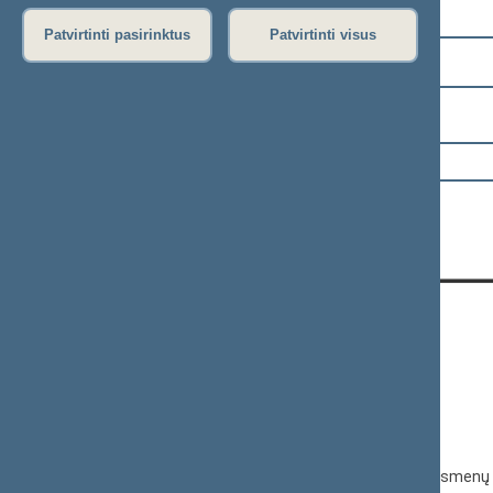
Pasirinkite kadenciją:
Patvirtinti pasirinktus
Patvirtinti visus
2024–2028 metų kadencija
Pasirinkite sesiją:
KONTAKTAI:
Gedimino pr. 53, 01109 Vilnius,
Lietuva
(0 5) 239 6060
El. p.
priim@lrs.lt
Duomenys kaupiami ir saugomi Juridinių asmenų 