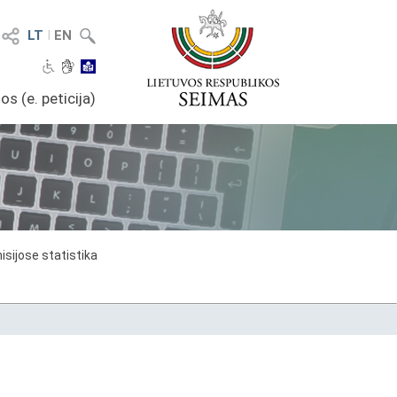
LT
I
EN
os (e. peticija)
sijose statistika