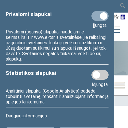
TAIS
TAR
LT
I
EN
Privalomi slapukai
Įjungta
Privalomi (seanso) slapukai naudojami e-
seimas.lrs.lt ir www.e-tar.lt svetainėse, jie reikalingi
pagrindinių svetainės funkcijų veikimui užtikrinti ir
Jūsų duotam sutikimui su slapuku išsaugoti, jei tokį
davėte. Svetainės negalės tinkamai veikti be šių
Statistika
slapukų.
Statistikos slapukai
Išjungta
Analitiniai slapukai (Google Analytics) padeda
tobulinti svetainę, renkant ir analizuojant informaciją
Pradžia
>
Statistika
>
Seimo narių balsavimų rezultatai
apie jos lankomumą.
Daugiau informacijos
Seimo narių balsavimų rezultatai