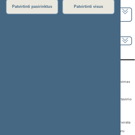
Pasirinkite kadenciją:
Patvirtinti pasirinktus
Patvirtinti visus
2024–2028 metų kadencija
Pasirinkite sesiją:
KONTAKTAI:
TIESIOGINĖ PRIEIGA:
PASLAUGOS:
Gedimino pr. 53,
Teisės aktų registras
Asmenų aptarnavimas
01109 Vilnius, Lietuva
Teisės aktų, projektų ir
E. paslaugos
(0 5) 239 6060
susijusių dokumentų
Žurnalistų akreditavimo
El. p.
priim@lrs.lt
paieška
anketa
Duomenys kaupiami ir
Naujausi įregistruoti teisės
Atviri duomenys
saugomi Juridinių
aktų projektai
asmenų registre, kodas
Naujienų prenumerata
Naujausi įsigalioję
188605295
įstatymai
Dažnai užduodami