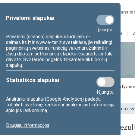
Numatomos transliac
Privalomi slapukai
Įjungta
Sudėtis
I
Veikla
I
Privalomi (seanso) slapukai naudojami e-
seimas.lrs.lt ir www.e-tar.lt svetainėse, jie reikalingi
pagrindinių svetainės funkcijų veikimui užtikrinti ir
Jūsų duotam sutikimui su slapuku išsaugoti, jei tokį
Statistika
davėte. Svetainės negalės tinkamai veikti be šių
slapukų.
Statistikos slapukai
Seimo darbo statistika
Seimo narių aktyvum
Išjungta
Seimo narių balsavimų rezultatai
Analitiniai slapukai (Google Analytics) padeda
tobulinti svetainę, renkant ir analizuojant informaciją
Pradžia
>
Statistika
>
Seimo narių balsavimų rezu
apie jos lankomumą.
Daugiau informacijos
Seimo narių balsavimų rezult