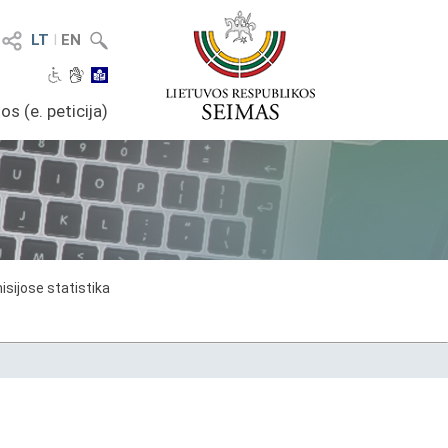
LT
I
EN
os (e. peticija)
sijose statistika