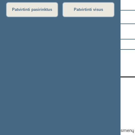
Pasirinkite kadenciją:
Patvirtinti pasirinktus
Patvirtinti visus
2024–2028 metų kadencija
Pasirinkite sesiją:
KONTAKTAI:
Gedimino pr. 53, 01109 Vilnius,
Lietuva
(0 5) 239 6060
El. p.
priim@lrs.lt
Duomenys kaupiami ir saugomi Juridinių asmenų 