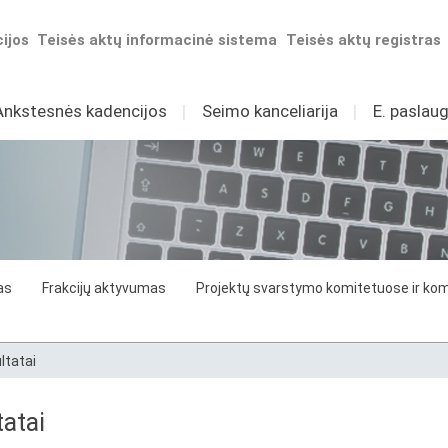
ijos
Teisės aktų informacinė sistema
Teisės aktų registras
Ankstesnės kadencijos
I
Seimo kanceliarija
I
E. paslaug
as
Frakcijų aktyvumas
Projektų svarstymo komitetuose ir komi
ltatai
atai