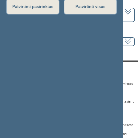
Pasirinkite kadenciją:
Patvirtinti pasirinktus
Patvirtinti visus
2024–2028 metų kadencija
Pasirinkite sesiją:
KONTAKTAI:
TIESIOGINĖ PRIEIGA:
PASLAUGOS:
Gedimino pr. 53,
Teisės aktų registras
Asmenų aptarnavimas
01109 Vilnius, Lietuva
Teisės aktų, projektų ir
E. paslaugos
(0 5) 239 6060
susijusių dokumentų
Žurnalistų akreditavimo
El. p.
priim@lrs.lt
paieška
anketa
Duomenys kaupiami ir
Naujausi įregistruoti teisės
Atviri duomenys
saugomi Juridinių
aktų projektai
asmenų registre, kodas
Naujienų prenumerata
Naujausi įsigalioję
188605295
įstatymai
Dažnai užduodami