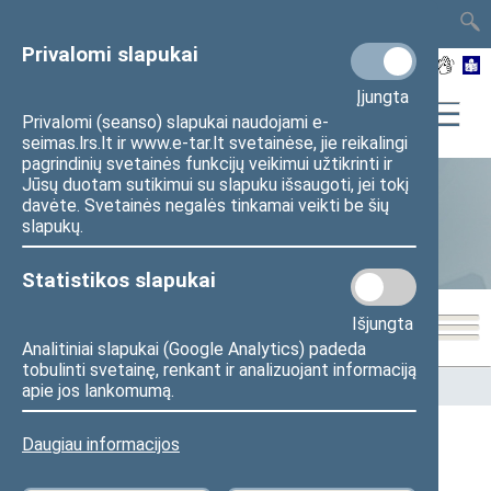
TAIS
TAR
LT
I
EN
Privalomi slapukai
Įjungta
Privalomi (seanso) slapukai naudojami e-
seimas.lrs.lt ir www.e-tar.lt svetainėse, jie reikalingi
pagrindinių svetainės funkcijų veikimui užtikrinti ir
Jūsų duotam sutikimui su slapuku išsaugoti, jei tokį
davėte. Svetainės negalės tinkamai veikti be šių
Statistika
slapukų.
Statistikos slapukai
Išjungta
Analitiniai slapukai (Google Analytics) padeda
tobulinti svetainę, renkant ir analizuojant informaciją
Pradžia
>
Statistika
>
Seimo narių balsavimų rezultatai
apie jos lankomumą.
Daugiau informacijos
Seimo narių balsavimų rezultatai