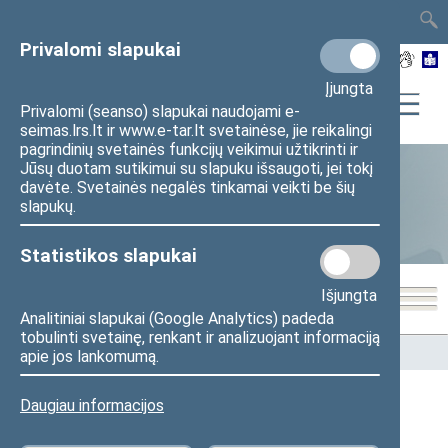
TAIS
TAR
LT
I
EN
Privalomi slapukai
Įjungta
Privalomi (seanso) slapukai naudojami e-
seimas.lrs.lt ir www.e-tar.lt svetainėse, jie reikalingi
pagrindinių svetainės funkcijų veikimui užtikrinti ir
Jūsų duotam sutikimui su slapuku išsaugoti, jei tokį
davėte. Svetainės negalės tinkamai veikti be šių
Statistika
slapukų.
Statistikos slapukai
Išjungta
Analitiniai slapukai (Google Analytics) padeda
tobulinti svetainę, renkant ir analizuojant informaciją
Pradžia
>
Statistika
>
Seimo narių balsavimų rezultatai
apie jos lankomumą.
Daugiau informacijos
Seimo narių balsavimų rezultatai