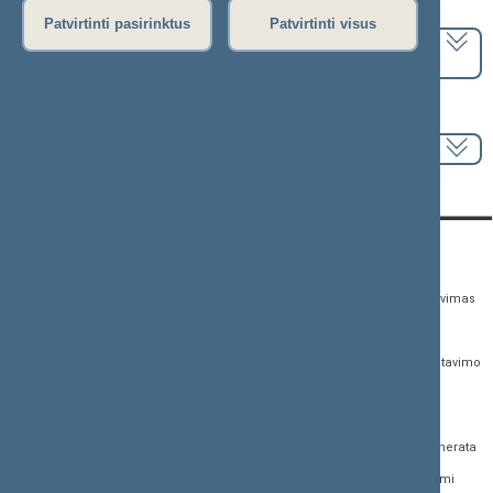
Pasirinkite kadenciją:
Patvirtinti pasirinktus
Patvirtinti visus
2024–2028 metų kadencija
Pasirinkite sesiją:
KONTAKTAI:
TIESIOGINĖ PRIEIGA:
PASLAUGOS:
Gedimino pr. 53,
Teisės aktų registras
Asmenų aptarnavimas
01109 Vilnius, Lietuva
Teisės aktų, projektų ir
E. paslaugos
(0 5) 239 6060
susijusių dokumentų
Žurnalistų akreditavimo
El. p.
priim@lrs.lt
paieška
anketa
Duomenys kaupiami ir
Naujausi įregistruoti teisės
Atviri duomenys
saugomi Juridinių
aktų projektai
asmenų registre, kodas
Naujienų prenumerata
Naujausi įsigalioję
188605295
įstatymai
Dažnai užduodami