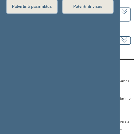
Pasirinkite kadenciją:
Patvirtinti pasirinktus
Patvirtinti visus
2024–2028 metų kadencija
Pasirinkite sesiją:
KONTAKTAI:
TIESIOGINĖ PRIEIGA:
PASLAUGOS:
Gedimino pr. 53,
Teisės aktų registras
Asmenų aptarnavimas
01109 Vilnius, Lietuva
Teisės aktų, projektų ir
E. paslaugos
(0 5) 239 6060
susijusių dokumentų
Žurnalistų akreditavimo
El. p.
priim@lrs.lt
paieška
anketa
Duomenys kaupiami ir
Naujausi įregistruoti teisės
Atviri duomenys
saugomi Juridinių
aktų projektai
asmenų registre, kodas
Naujienų prenumerata
Naujausi įsigalioję
188605295
įstatymai
Dažnai užduodami