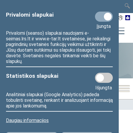
TAIS
TAR
LT
I
EN
Privalomi slapukai
Įjungta
Privalomi (seanso) slapukai naudojami e-
seimas.lrs.lt ir www.e-tar.lt svetainėse, jie reikalingi
pagrindinių svetainės funkcijų veikimui užtikrinti ir
Jūsų duotam sutikimui su slapuku išsaugoti, jei tokį
davėte. Svetainės negalės tinkamai veikti be šių
Statistika
slapukų.
Statistikos slapukai
Išjungta
Analitiniai slapukai (Google Analytics) padeda
tobulinti svetainę, renkant ir analizuojant informaciją
Pradžia
>
Statistika
>
Seimo narių balsavimų rezultatai
apie jos lankomumą.
Daugiau informacijos
Seimo narių balsavimų rezultatai