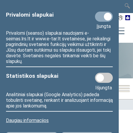
TAIS
TAR
LT
I
EN
Privalomi slapukai
Įjungta
Privalomi (seanso) slapukai naudojami e-
seimas.lrs.lt ir www.e-tar.lt svetainėse, jie reikalingi
pagrindinių svetainės funkcijų veikimui užtikrinti ir
Jūsų duotam sutikimui su slapuku išsaugoti, jei tokį
davėte. Svetainės negalės tinkamai veikti be šių
Statistika
slapukų.
Statistikos slapukai
Išjungta
Analitiniai slapukai (Google Analytics) padeda
tobulinti svetainę, renkant ir analizuojant informaciją
Pradžia
>
Statistika
>
Seimo narių balsavimų rezultatai
apie jos lankomumą.
Daugiau informacijos
Seimo narių balsavimų rezultatai