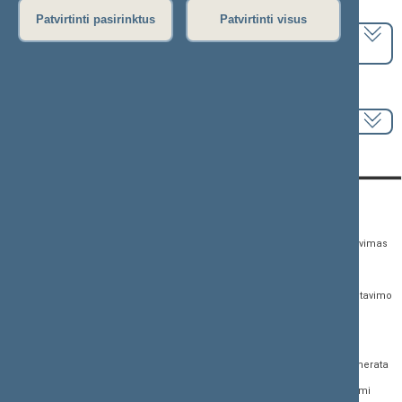
Pasirinkite kadenciją:
Patvirtinti pasirinktus
Patvirtinti visus
2024–2028 metų kadencija
Pasirinkite sesiją:
KONTAKTAI:
TIESIOGINĖ PRIEIGA:
PASLAUGOS:
Gedimino pr. 53,
Teisės aktų registras
Asmenų aptarnavimas
01109 Vilnius, Lietuva
Teisės aktų, projektų ir
E. paslaugos
(0 5) 239 6060
susijusių dokumentų
Žurnalistų akreditavimo
El. p.
priim@lrs.lt
paieška
anketa
Duomenys kaupiami ir
Naujausi įregistruoti teisės
Atviri duomenys
saugomi Juridinių
aktų projektai
asmenų registre, kodas
Naujienų prenumerata
Naujausi įsigalioję
188605295
įstatymai
Dažnai užduodami