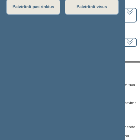
Pasirinkite kadenciją:
Patvirtinti pasirinktus
Patvirtinti visus
2024–2028 metų kadencija
Pasirinkite sesiją:
KONTAKTAI:
TIESIOGINĖ PRIEIGA:
PASLAUGOS:
Gedimino pr. 53,
Teisės aktų registras
Asmenų aptarnavimas
01109 Vilnius, Lietuva
Teisės aktų, projektų ir
E. paslaugos
(0 5) 239 6060
susijusių dokumentų
Žurnalistų akreditavimo
El. p.
priim@lrs.lt
paieška
anketa
Duomenys kaupiami ir
Naujausi įregistruoti teisės
Atviri duomenys
saugomi Juridinių
aktų projektai
asmenų registre, kodas
Naujienų prenumerata
Naujausi įsigalioję
188605295
įstatymai
Dažnai užduodami