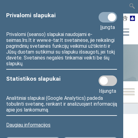
TAIS
TAR
LT
I
EN
Privalomi slapukai
Įjungta
Privalomi (seanso) slapukai naudojami e-
seimas.lrs.lt ir www.e-tar.lt svetainėse, jie reikalingi
pagrindinių svetainės funkcijų veikimui užtikrinti ir
Jūsų duotam sutikimui su slapuku išsaugoti, jei tokį
davėte. Svetainės negalės tinkamai veikti be šių
Statistika
slapukų.
Statistikos slapukai
Išjungta
Analitiniai slapukai (Google Analytics) padeda
tobulinti svetainę, renkant ir analizuojant informaciją
Pradžia
>
Statistika
>
Seimo narių balsavimų rezultatai
apie jos lankomumą.
Daugiau informacijos
Seimo narių balsavimų rezultatai