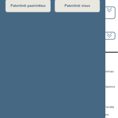
Pasirinkite kadenciją:
Patvirtinti pasirinktus
Patvirtinti visus
2024–2028 metų kadencija
Pasirinkite sesiją:
KONTAKTAI:
TIESIOGINĖ PRIEIGA:
PASLAUGOS:
Gedimino pr. 53,
Teisės aktų registras
Asmenų aptarnavimas
01109 Vilnius, Lietuva
Teisės aktų, projektų ir
E. paslaugos
(0 5) 239 6060
susijusių dokumentų
Žurnalistų akreditavimo
El. p.
priim@lrs.lt
paieška
anketa
Duomenys kaupiami ir
Naujausi įregistruoti teisės
Atviri duomenys
saugomi Juridinių
aktų projektai
asmenų registre, kodas
Naujienų prenumerata
Naujausi įsigalioję
188605295
įstatymai
Dažnai užduodami