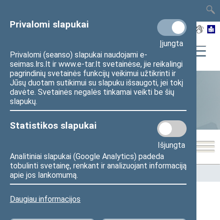
TAIS
TAR
LT
I
EN
Privalomi slapukai
Įjungta
Privalomi (seanso) slapukai naudojami e-
seimas.lrs.lt ir www.e-tar.lt svetainėse, jie reikalingi
pagrindinių svetainės funkcijų veikimui užtikrinti ir
Jūsų duotam sutikimui su slapuku išsaugoti, jei tokį
davėte. Svetainės negalės tinkamai veikti be šių
Statistika
slapukų.
Statistikos slapukai
Išjungta
Analitiniai slapukai (Google Analytics) padeda
tobulinti svetainę, renkant ir analizuojant informaciją
Pradžia
>
Statistika
>
Seimo narių balsavimų rezultatai
apie jos lankomumą.
Daugiau informacijos
Seimo narių balsavimų rezultatai