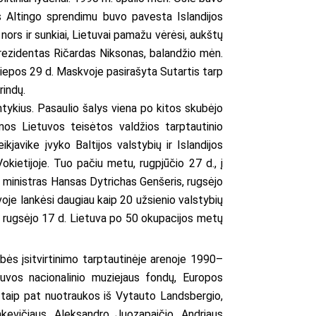
jos Altingo sprendimu buvo pavesta Islandijos
nors ir sunkiai, Lietuvai pamažu vėrėsi, aukštų
prezidentas Ričardas Niksonas, balandžio mėn.
liepos 29 d. Maskvoje pasirašyta Sutartis tarp
rindų.
tykius. Pasaulio šalys viena po kitos skubėjo
mos Lietuvos teisėtos valdžios tarptautinio
kjavike įvyko Baltijos valstybių ir Islandijos
okietijoje. Tuo pačiu metu, rugpjūčio 27 d., į
ų ministras Hansas Dytrichas Genšeris, rugsėjo
oje lankėsi daugiau kaip 20 užsienio valstybių
. rugsėjo 17 d. Lietuva po 50 okupacijos metų
ės įsitvirtinimo tarptautinėje arenoje 1990–
uvos nacionalinio muziejaus fondų, Europos
 taip pat nuotraukos iš Vytauto Landsbergio,
kevičiaus, Aleksandro Juozapaičio, Andriaus