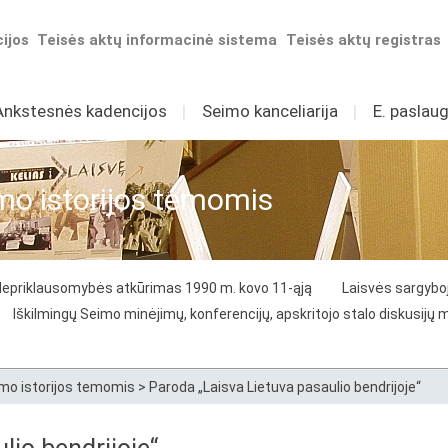
ijos
Teisės aktų informacinė sistema
Teisės aktų registras
Ankstesnės kadencijos
I
Seimo kanceliarija
I
E. paslaug
mo istorijos temomis
Nepriklausomybės atkūrimas 1990 m. kovo 11-ąją
Laisvės sargybo
Iškilmingų Seimo minėjimų, konferencijų, apskritojo stalo diskusijų
mo istorijos temomis
>
Paroda „Laisva Lietuva pasaulio bendrijoje“