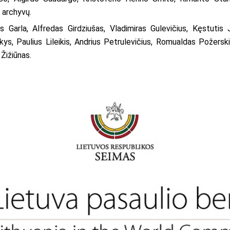
 archyvų.
s Garla, Alfredas Girdziušas, Vladimiras Gulevičius, Kęstuti
s, Paulius Lileikis, Andrius Petrulevičius, Romualdas Požerskis
Žižiūnas.