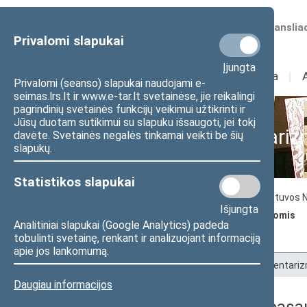
Numatomos transliac
Privalomi slapukai
Įjungta
Sudėtis
I
Veikla
I
Privalomi (seanso) slapukai naudojami e-
seimas.lrs.lt ir www.e-tar.lt svetainėse, jie reikalingi
pagrindinių svetainės funkcijų veikimui užtikrinti ir
Jūsų duotam sutikimui su slapuku išsaugoti, jei tokį
Parodos parlamentariz
davėte. Svetainės negalės tinkamai veikti be šių
slapukų.
Statistikos slapukai
Lietuvos Seimo istorijos įdomybės
Lietuvos 
Išjungta
Parodos parlamentarizmo istorijos temomis
Analitiniai slapukai (Google Analytics) padeda
Lietuvos parlamentarizmo raida
tobulinti svetainę, renkant ir analizuojant informaciją
apie jos lankomumą.
Pradžia
>
Seimo istorija
>
Parodos parlamentariz
Daugiau informacijos