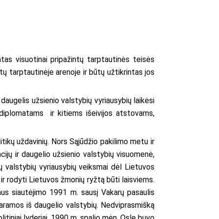
as visuotinai pripažintų tarptautinės teisės
tų tarptautinėje arenoje ir būtų užtikrintas jos
augelis užsienio valstybių vyriausybių laikėsi
 diplomatams ir kitiems išeivijos atstovams,
tikų uždavinių. Nors Sąjūdžio pakilimo metu ir
cijų ir daugelio užsienio valstybių visuomenė,
 valstybių vyriausybių veiksmai dėl Lietuvos
 rodyti Lietuvos žmonių ryžtą būti laisviems.
aus siautėjimo 1991 m. sausį Vakarų pasaulis
paramos iš daugelio valstybių. Nedviprasmišką
itiniai lyderiai. 1990 m. spalio mėn. Osle buvo