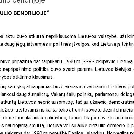
lio bendrijoje“
AULIO BENDRIJOJE“
 aktu buvo atkurta nepriklausoma Lietuvos valstybė, užtikrint
kė daug jėgų, ištvermės ir politinės įžvalgos, kad Lietuva įsitvirtin
 buvo pripažinta dar tarpukariu. 1940 m. SSRS okupavus Lietuvą, d
os nepripažinimo politika buvo svarbi parama Lietuvos išeivijos
mybės atkūrimo klausimus.
ių santykių atnaujinimas buvo vienas iš svarbiausių Lietuvos poli
nkėsi daug žurnalistų, Vakarų šalių politikų, parlamentų delega
 atkurtą Lietuvos nepriklausomybę, tačiau užsienio demokratinių
ldžios atstovams ne kartą teko atremti sovietų dezinformaciją ir
udoti net menkiausias galimybes, tačiau tik po sovietų agresori
aus naudojamą smurtą, Lietuva vėl sulaukė didžiulio dėmesio ir 
siekiams dar 1990 m. pareiškė Danijos, Islandijos, Norvegijos pol