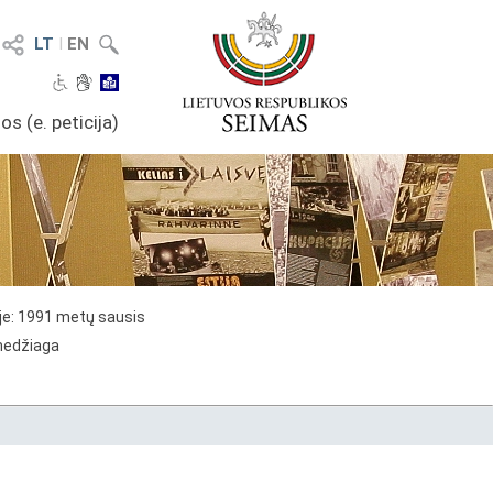
LT
I
EN
os (e. peticija)
je: 1991 metų sausis
 medžiaga