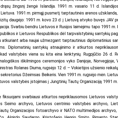
į drąsų žingsnį žengė Islandija. 1991 m. vasario 11 d. Islandi
 Lietuva. 1991 m. pirmąjį pusmetį tarptautinės arenos užsklanda, 
ų vizitų daugėjo: 1991 m. kovo 23 d. į Lietuvą atvyko buvęs JAV 
cija. Svarbiu bendru Lietuvos ir Rusijos laimėjimu tapo 1991 m. 
ublikos ir Lietuvos Respublikos dėl tarpvalstybinių santykių pag
 atkuriant arba naujai užmezgant tarptautinius diplomatinius san
ms. Diplomatinių santykių atnaujinimo ir atkurtos nepriklauso
kad valstybės viena su kita eina lenktynių. Rugpjūčio 26 d. Rei
alogiškos iškilmingos ceremonijos vyko Danijoje, Norvegijoje, V
inistras Rolanas Diuma, rugsėjo 12 d. – Vokietijos užsienio reikal
 sekretorius Džeimsas Beikeris. Vien 1991 m. rugsėjo mėn. Lietuv
etuvos valstybės įstojimas į Jungtinių Tautų Organizaciją 1991 m
fiksuojami svarbiausi atkurtos nepriklausomos Lietuvos valstyb
 Seimo archyvo, Lietuvos centrinio valstybės archyvo, Liet
autų Organizacijos fotoarchyvo ir NATO multimedijos archyvo,
čo, Algirdo Saudargo, Kristoferio Henrio Smito, Rimanto Stan