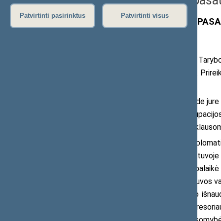
Paroda „Laisva Lietuva pasau
Patvirtinti pasirinktus
Patvirtinti visus
Apie parodą „LAISVA LIETUVA PAS
.1990 m. kovo 11 d. Aukščiausiosios Tarybos
principų tęstinumas ir ištikimybė jiems. Prirei
saugumas.
Lietuva, kaip nepriklausoma valstybė, de jure
aneksijos nepripažinimo politikos. Okupacij
kėlusiems Lietuvos okupacijos ir nepriklauso
Po 1990 m. kovo 11 d. tarptautinių diplomatin
atkūrus Lietuvos nepriklausomybę Lietuvoje la
taip pat Rusijos demokratinės jėgos palaikė
laisvės buvo atsargūs. Aukštiems Lietuvos va
Siekiant diplomatinio pripažinimo teko išna
praregėjo. Pasipylė protestai prieš agresori
palankumą Baltijos valstybių nepriklausomybės 