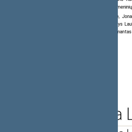
Petrulevičiaus, Romualdo Jurgaičio asmeninių
Fotografijų autoriai: Eskinder Debebe, Jona
Juozapaitis, Domas Katkauskas, Stasys Lauky
Martinas Štolis, Raimundas Šuika, Algimantas 