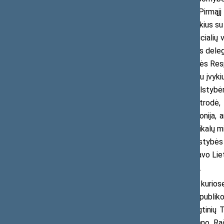
įkurtas Lietuvos informacinis biuras. Pirmąj
vyriausybei atkurti diplomatinius santykius su
užsienio valstybių valdžios atstovų oficiali
Vokietijos Bundestage lankėsi Lietuvos delega
Rusijos Tarybų Federacinės Socialistinės Resp
1991 m. rugpjūčio pučas tapo lemtingu įvykiu
pareikšti savo palankumą Baltijos valstybė
pripažinimo veiksmai įgavo pagreitį, atrodė, 
diplomatinių santykių atkūrimo ceremonija, an
Lietuvą atvyko Prancūzijos užsienio reikalų m
14 d. – Jungtinių Amerikos Valstijų valstybės
delegacijų. Diplomatinę pergalę vainikavo Li
vėl sugrįžo į pasaulio valstybių bendriją.
Parodoje eksponuojamos nuotraukos, kuriose 
1992 m. momentai, iš Lietuvos Respublikos
Parlamento multimedijos centro, Jungtinių T
Nijolės Oželytės-Vaitiekūnienės, Antano Ra