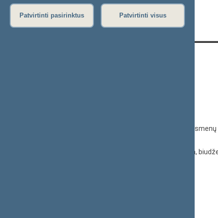
Patvirtinti pasirinktus
Patvirtinti visus
KONTAKTAI:
Gedimino pr. 53, 01109 Vilnius,
Lietuva
(0 5) 239 6060
El. p.
priim@lrs.lt
Duomenys kaupiami ir saugomi Juridinių asmenų 
kodas 188605295
© Lietuvos Respublikos Seimo kanceliarija, biudže