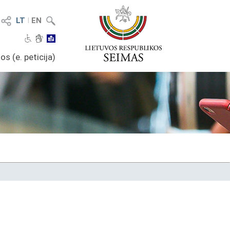
LT
I
EN
os (e. peticija)