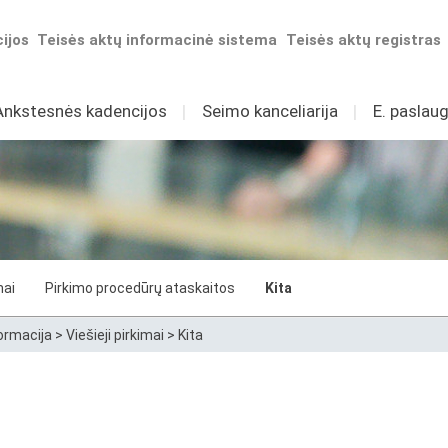
ijos
Teisės aktų informacinė sistema
Teisės aktų registras
Ankstesnės kadencijos
I
Seimo kanceliarija
I
E. paslaug
mai
Pirkimo procedūrų ataskaitos
Kita
ormacija
>
Viešieji pirkimai
>
Kita