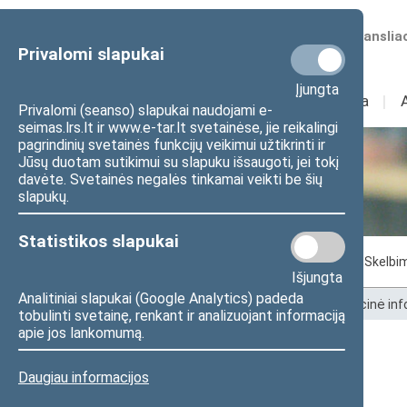
Numatomos transliac
Privalomi slapukai
Įjungta
Sudėtis
I
Veikla
I
Privalomi (seanso) slapukai naudojami e-
seimas.lrs.lt ir www.e-tar.lt svetainėse, jie reikalingi
pagrindinių svetainės funkcijų veikimui užtikrinti ir
Jūsų duotam sutikimui su slapuku išsaugoti, jei tokį
Seimo kanceliarija
davėte. Svetainės negalės tinkamai veikti be šių
slapukų.
Statistikos slapukai
Numatomų viešųjų pirkimų suvestinė
Skelbi
Išjungta
Analitiniai slapukai (Google Analytics) padeda
Pradžia
>
Seimo kanceliarija
>
Administracinė inf
tobulinti svetainę, renkant ir analizuojant informaciją
apie jos lankomumą.
Kita
Daugiau informacijos