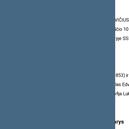
Vardas ir pavardė
– Pranas ADAMKAVIČIUS (
Gimimo data ir vieta
– 1883 m. rugpjūčio 10 d
Mirties data ir vieta
– 1944 m., tremtyje S
Palaidojimo vieta
– nežinoma
Profesija
– provizorius
Tautybė
– lietuvis, katalikas
Tėvai
– Vladislovas Adamkavičius (g. 1853) i
Brolis
– Lietuvos kariuomenės generolas E
Šeiminė padėtis
– vedęs, žmona – Zofija Lu
Lietuvos Respublikos Seimo narys