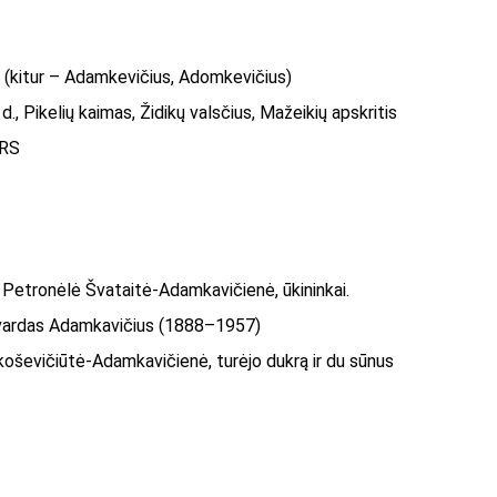
kitur – Adamkevičius, Adomkevičius)
., Pikelių kaimas, Židikų valsčius, Mažeikių apskritis
SRS
r Petronėlė Švataitė-Adamkavičienė, ūkininkai.
dvardas Adamkavičius (1888–1957)
koševičiūtė-Adamkavičienė, turėjo dukrą ir du sūnus