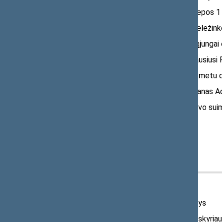
1936 m. rugsėjo 1 d. – 1940 m. liepos 
1939 m. įsteigė vaistinę Lūšės geležink
1940 m. birželio 15 d., Sovietų Sąjungai
1940 m. nacionalizuota jam priklausiusi P
Nacistinės Vokietijos okupacijos metu d
1944 m., artėjant karo frontui, Pranas Ad
1944 m. Pranas Adamkavičius buvo suimta
Organizacijų, asociacijų narys
Lietuvos Šaulių sąjungos narys
Lietuvos vaistininkų draugijos narys
Smulkaus verslo draugijos narys, skyria