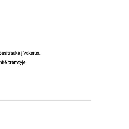
 pasitraukė į Vakarus.
mirė tremtyje.