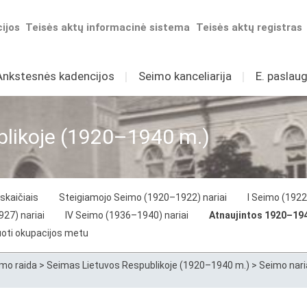
ijos
Teisės aktų informacinė sistema
Teisės aktų registras
Ankstesnės kadencijos
I
Seimo kanceliarija
I
E. paslaug
blikoje (1920–1940 m.)
skaičiais
Steigiamojo Seimo (1920–1922) nariai
I Seimo (1922
927) nariai
IV Seimo (1936–1940) nariai
Atnaujintos 1920–194
suoti okupacijos metu
mo raida
>
Seimas Lietuvos Respublikoje (1920–1940 m.)
>
Seimo nari