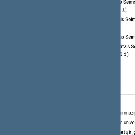
1938 m. kovo 16 d. su kitais Seimo 
(atsakyta 1930 m. kovo 17 d.);
1939 m. spalio 11 d. su kitais Seim
24 d.);
1939 m. spalio 31 d. su kitais Sei
1939 m. gruodžio 30 d. su kitais S
atsakė 1939 m. gruodžio 30 d.).
Išsilavinimas
Baigė Pikelių pradžios mokyklą.
1899 m. baigė penkias Liepojos gimnazijo
1904 m. Odesos imperatoriškame universi
1910 m. baigė Maskvos universitetą ir įg