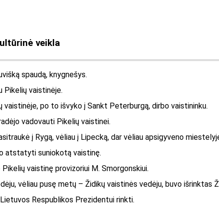
ultūrinė veikla
tuvišką spaudą, knygnešys.
 Pikelių vaistinėje.
 vaistinėje, po to išvyko į Sankt Peterburgą, dirbo vaistininku.
dėjo vadovauti Pikelių vaistinei.
sitraukė į Rygą, vėliau į Lipecką, dar vėliau apsigyveno miestely
ino atstatyti suniokotą vaistinę.
kelių vaistinę provizoriui M. Smorgonskiui.
u, vėliau pusę metų – Židikų vaistinės vedėju, buvo išrinktas Žid
Lietuvos Respublikos Prezidentui rinkti.