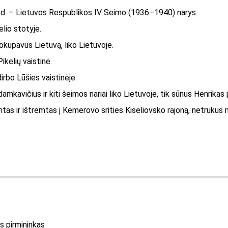
1 d. – Lietuvos Respublikos IV Seimo (1936–1940) narys.
elio stotyje.
 okupavus Lietuvą, liko Lietuvoje.
ikelių vaistinė.
irbo Lūšies vaistinėje.
amkavičius ir kiti šeimos nariai liko Lietuvoje, tik sūnus Henrikas
s ir ištremtas į Kemerovo srities Kiseliovsko rajoną, netrukus 
us pirmininkas