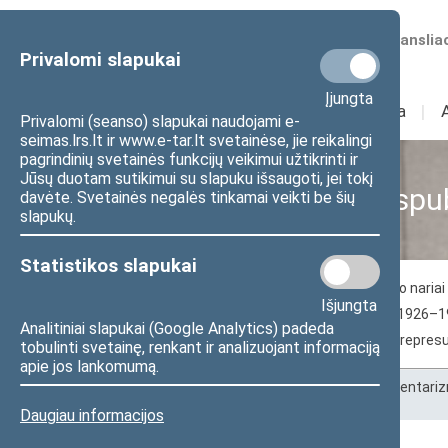
Numatomos transliac
Privalomi slapukai
Įjungta
Sudėtis
I
Veikla
I
Privalomi (seanso) slapukai naudojami e-
seimas.lrs.lt ir www.e-tar.lt svetainėse, jie reikalingi
pagrindinių svetainės funkcijų veikimui užtikrinti ir
Jūsų duotam sutikimui su slapuku išsaugoti, jei tokį
Seimas Lietuvos Respu
davėte. Svetainės negalės tinkamai veikti be šių
slapukų.
Statistikos slapukai
1920–1940 m. Lietuvos Respublikos Seimo nariai 
Išjungta
II Seimo (1923–1926) nariai
III Seimo (1926–1
Analitiniai slapukai (Google Analytics) padeda
Seimo nariai institucijose, organizacijose, repre
tobulinti svetainę, renkant ir analizuojant informaciją
apie jos lankomumą.
Pradžia
>
Seimo istorija
>
Lietuvos parlamentariz
biografijos
Daugiau informacijos