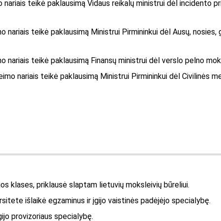
nariais teikė paklausimą Vidaus reikalų ministrui dėl incidento pri
o nariais teikė paklausimą Ministrui Pirmininkui dėl Ausų, nosies, g
mo nariais teikė paklausimą Finansų ministrui dėl verslo pelno mo
eimo nariais teikė paklausimą Ministrui Pirmininkui dėl Civilinės 
s klases, priklausė slaptam lietuvių moksleivių būreliui.
tete išlaikė egzaminus ir įgijo vaistinės padėjėjo specialybę.
ijo provizoriaus specialybę.