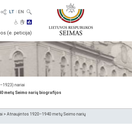
LT
I
EN
os (e. peticija)
–1923) nariai
0 metų Seimo narių biografijos
ai
>
Atnaujintos 1920–1940 metų Seimo narių