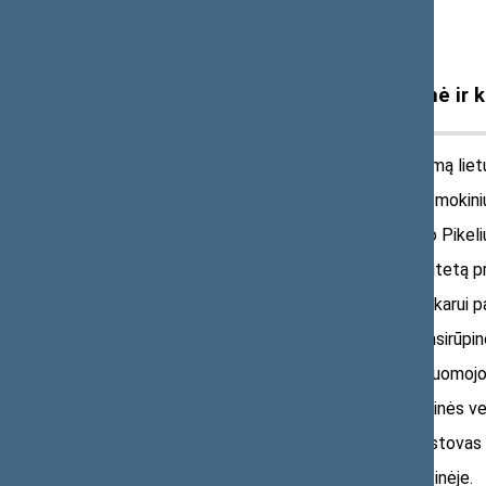
Politinė, visuomeninė, profesinė ir k
XIX a. pabaigoje platino draudžiamą lie
1899–1901 m. dirbto vaistininko mokiniu
1904 m. keletą mėnesių vėl dirbo Pikelių
1910 m. baigęs Maskvos universitetą pra
Prasidėjus Pirmajam pasauliniam karui pa
Baigiantis karui grįžo į Pikelius, pasirūp
1926 m. penkeriems metams išnuomojo Pi
1930–1931 m. dirbo Sedos vaistinės vedėj
1931 m. – Ypatingasis tautos atstovas 
1932–1940 m. dirbo Pikelių vaistinėje.