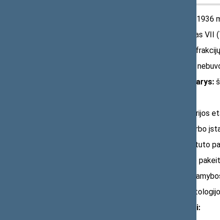
IV Seimo (1936–1940) narys –
1936 m
Rinkimų apygarda​:
Išrinktas VII 
Frakcija​:
šioje kadencijoje frakci
Seimo prezidiumo narys​:
nebuv
Seimo seniūnų sueigos narys​:
š
Seimo komisijų narys​:
Komisijos Švietimo ministerijos e
Komisijos Priverčiamojo darbo įst
Komisijos Baudžiamojo statuto pa
Komisijos Kurortų įstatymo pakeit
Komisijos Vaistinių vaistų gamybo
Komisijos Medicinos, odontologijos
Paklausimai, pasisakymai​: