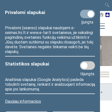
TAIS
TAR
LT
I
EN
Privalomi slapukai
Įjungta
Privalomi (seanso) slapukai naudojami e-
seimas.lrs.lt ir www.e-tar.lt svetainėse, jie reikalingi
pagrindinių svetainės funkcijų veikimui užtikrinti ir
Jūsų duotam sutikimui su slapuku išsaugoti, jei tokį
Seimas Lietuvos Respublikoje
davėte. Svetainės negalės tinkamai veikti be šių
slapukų.
(1920–1940 m.)
Statistikos slapukai
Išjungta
Analitiniai slapukai (Google Analytics) padeda
tobulinti svetainę, renkant ir analizuojant informaciją
Pradžia
>
Seimo istorija
>
Lietuvos parlamentarizmo raida
>
apie jos lankomumą.
Seimas Lietuvos Respublikoje (1920–1940 m.)
>
Seimo nariai
>
Atnaujintos 1920–1940 metų Seimo narių biografijos
Daugiau informacijos
GRINIUS Kazys (1866–1950)