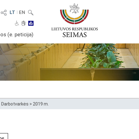
LT
I
EN
os (e. peticija)
>
Darbotvarkės
>
2019 m.
os