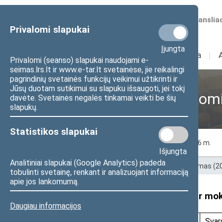
Numatomos transliac
Privalomi slapukai
Įjungta
Sudėtis
I
Veikla
I
Privalomi (seanso) slapukai naudojami e-
seimas.lrs.lt ir www.e-tar.lt svetainėse, jie reikalingi
pagrindinių svetainės funkcijų veikimui užtikrinti ir
Jūsų duotam sutikimui su slapuku išsaugoti, jei tokį
Švietimo ir mokslo kom
davėte. Svetainės negalės tinkamai veikti be šių
slapukų.
Statistikos slapukai
2019 m.
2018 m.
2017 m.
2016 m.
Išjungta
Analitiniai slapukai (Google Analytics) padeda
Pradžia
>
Ankstesnės kadencijos
>
XII Seimas (
tobulinti svetainę, renkant ir analizuojant informaciją
apie jos lankomumą.
2019 m. birželio 5 d. Švietimo ir m
Daugiau informacijos
E
Data, laikas,
Projekto Nr.
Svar