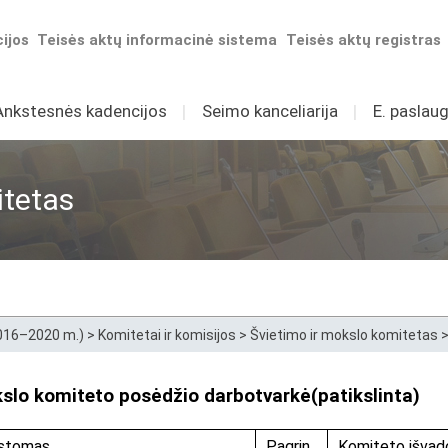
ijos
Teisės aktų informacinė sistema
Teisės aktų registras
Ankstesnės kadencijos
I
Seimo kanceliarija
I
E. paslaug
itetas
2016–2020 m.)
>
Komitetai ir komisijos
>
Švietimo ir mokslo komitetas
okslo komiteto posėdžio darbotvarkė(patikslinta)
stomas
Pagrin
Komiteto išvad