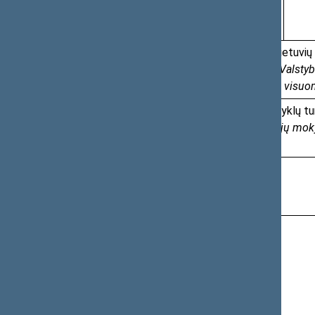
III r. 420 s.
4
2019-06-05
Dėl Valstybinės lietuvių
.
9.15-9.45
Kviečiami VLKK, Valstyb
III r. 420 s.
instituto atstovai, visu
5
2019-06-05
Dėl aukštųjų mokyklų t
.
9.45-10.45
Kviečiami aukštųjų moky
III r. 420 s.
6
2019-06-05
Kiti klausimai
.
10.45-10.55
III r. 420 s.
Komiteto pirmininko pavaduotojas