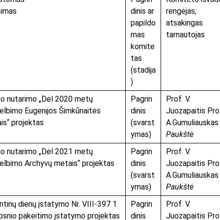
simas
dinis ar
rengėjas,
papildo
atsakingas
mas
tarnautojas
komite
tas
(stadija
)
o nutarimo „Dėl 2020 metų
Pagrin
Prof. V.
elbimo Eugenijos Šimkūnaitės
dinis
Juozapaitis Pro
is“ projektas
(svarst
A.Gumuliauska
ymas)
Paukštė
o nutarimo „Dėl 2021 metų
Pagrin
Prof. V.
elbimo Archyvų metais“ projektas
dinis
Juozapaitis Pro
(svarst
A.Gumuliauska
ymas)
Paukštė
ntinų dienų įstatymo Nr. VIII-397 1
Pagrin
Prof. V.
ipsnio pakeitimo įstatymo projektas
dinis
Juozapaitis Pro