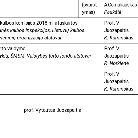
(svarst
A.Gumuliauska
ymas)
Paukštė
 kalbos komisijos 2018 m. ataskaitos
Prof. V.
inės kalbos inspekcijos, Lietuvių kalbos
Juozapaitis
omeninių organizacijų atstovai
K. Kaminskas
urto valdymo
Prof. V.
klų, ŠMSM, Valstybės turto fondo atstovai
Juozapaitis
R. Norkienė
Prof. V.
Juozapaitis
K. Kaminskas
 prof. Vytautas Juozapaitis