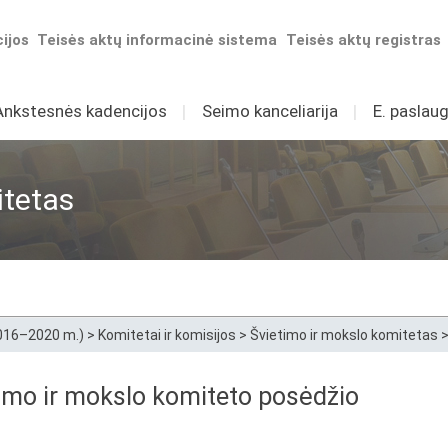
ijos
Teisės aktų informacinė sistema
Teisės aktų registras
Ankstesnės kadencijos
I
Seimo kanceliarija
I
E. paslaug
itetas
2016–2020 m.)
>
Komitetai ir komisijos
>
Švietimo ir mokslo komitetas
timo ir mokslo komiteto posėdžio