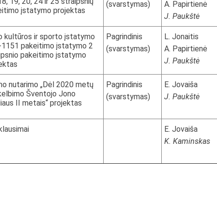
18, 19, 20, 24 ir 25 straipsnių
(svarstymas)
A. Papirtienė
itimo įstatymo projektas
J. Paukštė
 kultūros ir sporto įstatymo
Pagrindinis
L. Jonaitis
I-1151 pakeitimo įstatymo 2
(svarstymas)
A. Papirtienė
ipsnio pakeitimo įstatymo
J. Paukštė
ektas
mo nutarimo „Dėl 2020 metų
Pagrindinis
E. Jovaiša
kelbimo Šventojo Jono
(svarstymas)
J. Paukštė
iaus II metais“ projektas
 klausimai
E. Jovaiša
K. Kaminskas