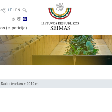
LT
I
EN
os (e. peticija)
>
Darbotvarkės
>
2019 m.