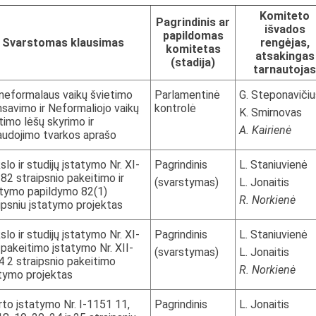
Komiteto
Pagrindinis ar
išvados
papildomas
Svarstomas klausimas
rengėjas,
komitetas
atsakingas
(stadija)
tarnautojas
neformalaus vaikų švietimo
Parlamentinė
G. Steponavičiu
nsavimo ir Neformaliojo vaikų
kontrolė
K. Smirnovas
timo lėšų skyrimo ir
A. Kairienė
udojimo tvarkos aprašo
lo ir studijų įstatymo Nr. XI-
Pagrindinis
L. Staniuvienė
82 straipsnio pakeitimo ir
(svarstymas)
L. Jonaitis
atymo papildymo 82(1)
R. Norkienė
ipsniu įstatymo projektas
lo ir studijų įstatymo Nr. XI-
Pagrindinis
L. Staniuvienė
pakeitimo įstatymo Nr. XII-
(svarstymas)
L. Jonaitis
 2 straipsnio pakeitimo
R. Norkienė
tymo projektas
to įstatymo Nr. I-1151 11,
Pagrindinis
L. Jonaitis