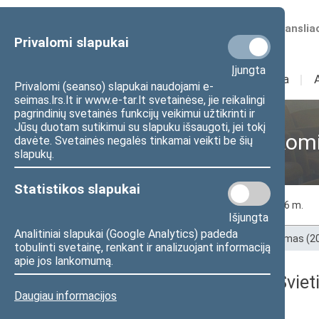
Numatomos transliac
Privalomi slapukai
Įjungta
Sudėtis
I
Veikla
I
Privalomi (seanso) slapukai naudojami e-
seimas.lrs.lt ir www.e-tar.lt svetainėse, jie reikalingi
pagrindinių svetainės funkcijų veikimui užtikrinti ir
Jūsų duotam sutikimui su slapuku išsaugoti, jei tokį
Švietimo ir mokslo kom
davėte. Svetainės negalės tinkamai veikti be šių
slapukų.
Statistikos slapukai
2019 m.
2018 m.
2017 m.
2016 m.
Išjungta
Analitiniai slapukai (Google Analytics) padeda
Pradžia
>
Ankstesnės kadencijos
>
XII Seimas (
tobulinti svetainę, renkant ir analizuojant informaciją
apie jos lankomumą.
2019 m. lapkričio 27 d. Švie
Daugiau informacijos
darbotvarkė