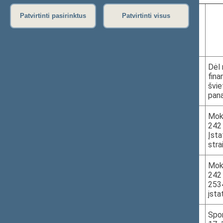
Patvirtinti pasirinktus
Patvirtinti visus
Eil.
Data, laikas,
Projekto Nr.
Nr.
vieta
1.
2019-11-27
Dėl 
fina
09.00–09.45
švie
III r. 420 k.
pana
2.
2019-11-27
XIIIP-2958
Moks
242 
09.45–10.00
Įst
III r. 420 k.
stra
3.
2019-11-27
XIIIP-2959
Moks
242 
10.00–10.05
2534
III r. 420 k.
įsta
4.
2019-11-27
XIIIP-3916
Spor