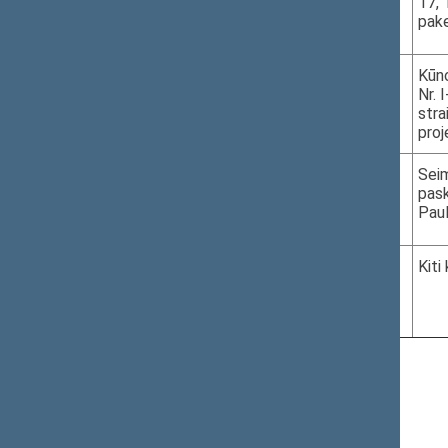
17, 
10.05–10.15
pake
III r. 420 k.
5.
2019-11-27
XIIIP-3917
Kūno
Nr. 
10.15–10.20
stra
III r. 420 k.
proj
6.
2019-11-27
XIIIP-4158
Sei
pas
10.20–10.25
Paul
III r. 420 k.
7.
2019-11-27
Kiti
10.25–10.35
III r. 420 k.
Naujausi pakeitimai - 2019-11-26 09:48