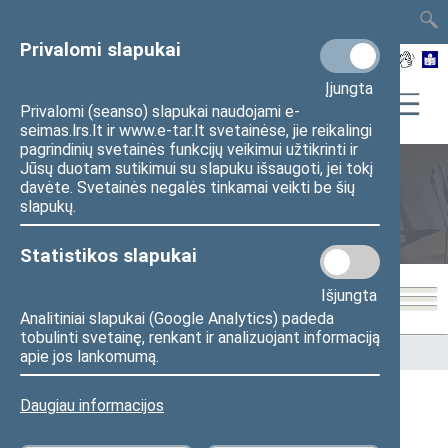
TAIS
TAR
LT
I
EN
Privalomi slapukai
Įjungta
Privalomi (seanso) slapukai naudojami e-
seimas.lrs.lt ir www.e-tar.lt svetainėse, jie reikalingi
pagrindinių svetainės funkcijų veikimui užtikrinti ir
Jūsų duotam sutikimui su slapuku išsaugoti, jei tokį
davėte. Svetainės negalės tinkamai veikti be šių
Seimo lankytojų centras
slapukų.
Statistikos slapukai
Išjungta
Analitiniai slapukai (Google Analytics) padeda
tobulinti svetainę, renkant ir analizuojant informaciją
Pradžia
>
Seimo lankytojų centras
>
Galerija
apie jos lankomumą.
Daugiau informacijos
Galerija