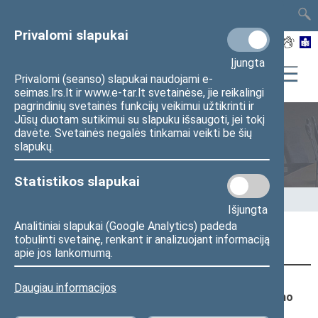
TAIS
TAR
LT
I
EN
Privalomi slapukai
Įjungta
Privalomi (seanso) slapukai naudojami e-
seimas.lrs.lt ir www.e-tar.lt svetainėse, jie reikalingi
pagrindinių svetainės funkcijų veikimui užtikrinti ir
Jūsų duotam sutikimui su slapuku išsaugoti, jei tokį
davėte. Svetainės negalės tinkamai veikti be šių
Užduokite klausimą
slapukų.
Statistikos slapukai
Pradžia
>
Užduokite klausimą
Išjungta
Analitiniai slapukai (Google Analytics) padeda
Užduokite klausimą
tobulinti svetainę, renkant ir analizuojant informaciją
apie jos lankomumą.
2025 05 13 14:00 - 14:30
Daugiau informacijos
Lietuvos Nepriklausomybės Akto signataro dr. Zigmo
Vaišvilos spaudos konferencija „Kodėl VRK nariais